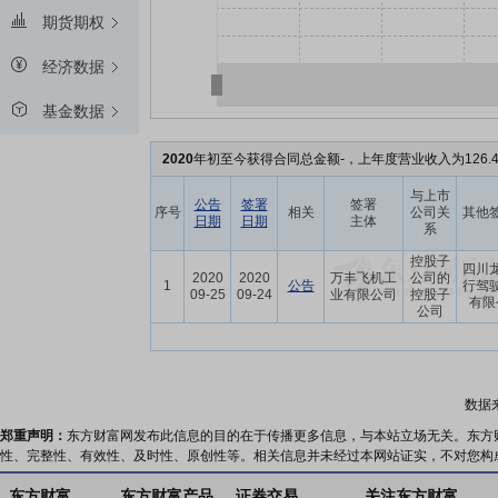
期货期权
经济数据
基金数据
2020
年初至今获得合同总金额-，上年度营业收入为126.
与上市
公告
签署
签署
序号
相关
公司关
其他
日期
日期
主体
系
控股子
四川
2020
2020
万丰飞机工
公司的
1
公告
行驾
09-25
09-24
业有限公司
控股子
有限
公司
数据
郑重声明：
东方财富网发布此信息的目的在于传播更多信息，与本站立场无关。东方
性、完整性、有效性、及时性、原创性等。相关信息并未经过本网站证实，不对您构
东方财富
东方财富产品
证券交易
关注东方财富