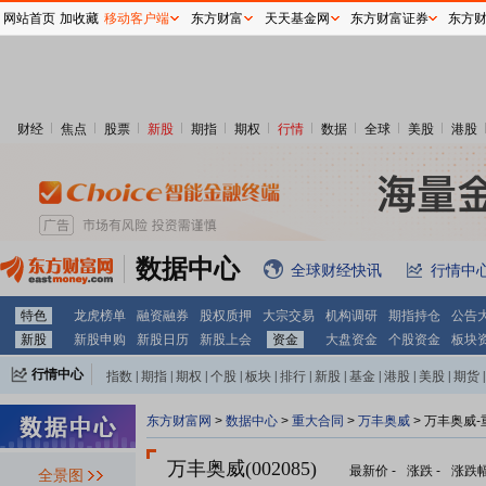
网站首页
加收藏
移动客户端
东方财富
天天基金网
东方财富证券
东方
财经
焦点
股票
新股
期指
期权
行情
数据
全球
美股
港股
数据中心
全球财经快讯
行情中
特色
龙虎榜单
融资融券
股权质押
大宗交易
机构调研
期指持仓
公告
新股
新股申购
新股日历
新股上会
资金
大盘资金
个股资金
板块
行情中心
指数
|
期指
|
期权
|
个股
|
板块
|
排行
|
新股
|
基金
|
港股
|
美股
|
期货
|
外汇
|
黄金
|
自选股
|
自选基金
东方财富网
>
数据中心
>
重大合同
>
万丰奥威
> 万丰奥威
万丰奥威(002085)
最新价
-
涨跌
-
涨跌
全景图