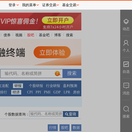
登录
我的菜单
证券交易
基金交易
动态
债券
视频
股吧
基金吧
博客
搜索
个人
自选
2
红送配
研报
个股研报
行业研报
盈利预测
排行
经济
CPI
PPI
PMI
GDP
LPR
房价
消息
个股数据查询：
搜索
行情
股吧
数据