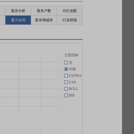
股东分析
股东户数
分红送配
重大合同
股东增减持
行业研报
主图指标
无
均线
EXPMA
SAR
BOLL
BBI