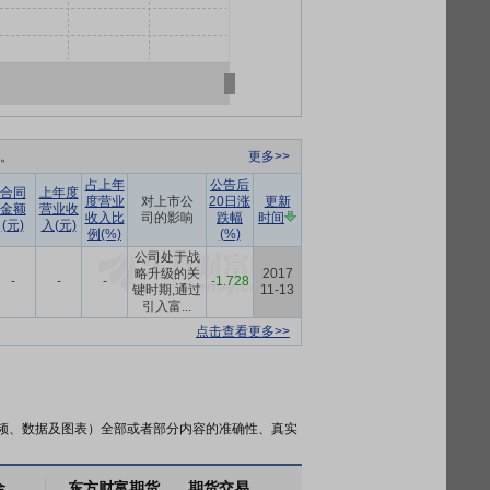
元。
更多>>
占上年
公告后
合同
上年度
度营业
对上市公
20日涨
更新
金额
营业收
收入比
司的影响
跌幅
时间
(元)
入(元)
例(%)
(%)
公司处于战
略升级的关
2017
-
-
-
-1.728
键时期,通过
11-13
引入富...
点击查看更多>>
频、数据及图表）全部或者部分内容的准确性、真实
金
东方财富期货
期货交易