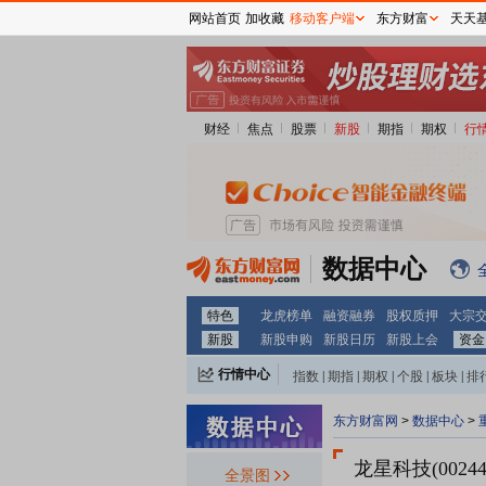
网站首页
加收藏
移动客户端
东方财富
天天
财经
焦点
股票
新股
期指
期权
行
数据中心
特色
龙虎榜单
融资融券
股权质押
大宗
新股
新股申购
新股日历
新股上会
资金
行情中心
指数
|
期指
|
期权
|
个股
|
板块
|
排
东方财富网
>
数据中心
>
龙星科技(00244
全景图