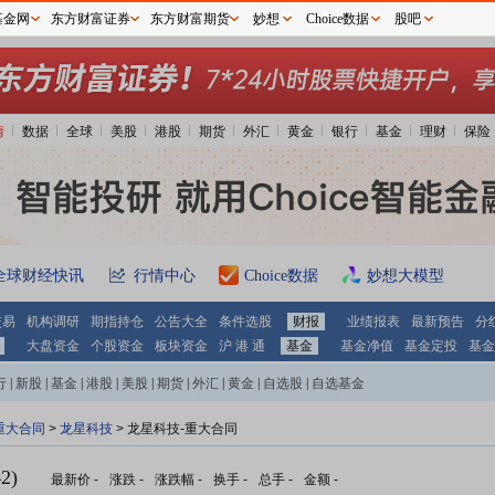
基金网
东方财富证券
东方财富期货
妙想
Choice数据
股吧
情
数据
全球
美股
港股
期货
外汇
黄金
银行
基金
理财
保险
全球财经快讯
行情中心
Choice数据
妙想大模型
交易
机构调研
期指持仓
公告大全
条件选股
财报
业绩报表
最新预告
分
大盘资金
个股资金
板块资金
沪 港 通
基金
基金净值
基金定投
基金
行
|
新股
|
基金
|
港股
|
美股
|
期货
|
外汇
|
黄金
|
自选股
|
自选基金
重大合同
>
龙星科技
> 龙星科技-重大合同
2)
最新价
-
涨跌
-
涨跌幅
-
换手
-
总手
-
金额
-