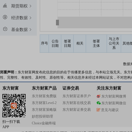
期货期权
经济数据
基金数据
与上市
公告
签署
签署
序号
相关
公司关
其他
日期
日期
主体
系
数据
郑重声明：
东方财富网发布此信息的目的在于传播更多信息，与本站立场无关。东方
性、完整性、有效性、及时性、原创性等。相关信息并未经过本网站证实，不对您构
东方财富
东方财富产品
证券交易
关注东方财富
东方财富免费版
东方财富证券开户
东方财富网微博
东方财富Level-2
东方财富在线交易
东方财富网微信
东方财富策略版
东方财富证券交易
意见与建议
妙想投研助理
扫一扫下载
Choice金融终端
APP