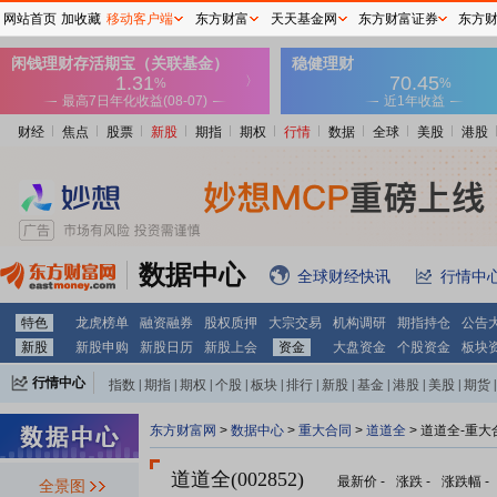
网站首页
加收藏
移动客户端
东方财富
天天基金网
东方财富证券
东方
财经
焦点
股票
新股
期指
期权
行情
数据
全球
美股
港股
数据中心
全球财经快讯
行情中
特色
龙虎榜单
融资融券
股权质押
大宗交易
机构调研
期指持仓
公告
新股
新股申购
新股日历
新股上会
资金
大盘资金
个股资金
板块
行情中心
指数
|
期指
|
期权
|
个股
|
板块
|
排行
|
新股
|
基金
|
港股
|
美股
|
期货
|
外汇
|
黄金
|
自选股
|
自选基金
东方财富网
>
数据中心
>
重大合同
>
道道全
> 道道全-重大
道道全(002852)
最新价
-
涨跌
-
涨跌幅
-
全景图