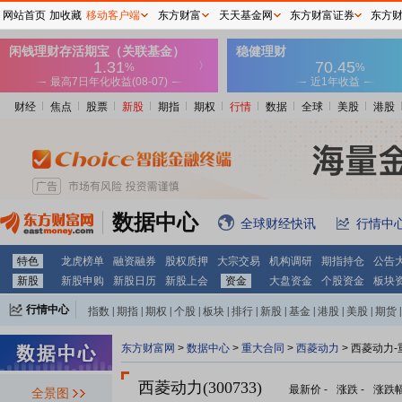
网站首页
加收藏
移动客户端
东方财富
天天基金网
东方财富证券
东方
财经
焦点
股票
新股
期指
期权
行情
数据
全球
美股
港股
数据中心
全球财经快讯
行情中
特色
龙虎榜单
融资融券
股权质押
大宗交易
机构调研
期指持仓
公告
新股
新股申购
新股日历
新股上会
资金
大盘资金
个股资金
板块
行情中心
指数
|
期指
|
期权
|
个股
|
板块
|
排行
|
新股
|
基金
|
港股
|
美股
|
期货
|
外汇
|
黄金
|
自选股
|
自选基金
东方财富网
>
数据中心
>
重大合同
>
西菱动力
> 西菱动力
西菱动力(300733)
最新价
-
涨跌
-
涨跌
全景图