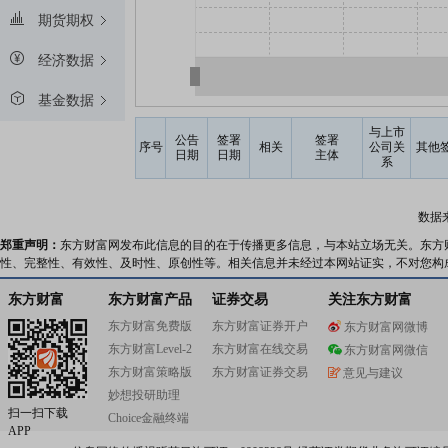
期货期权
经济数据
基金数据
与上市
公告
签署
签署
序号
相关
公司关
其他
日期
日期
主体
系
数据
郑重声明：
东方财富网发布此信息的目的在于传播更多信息，与本站立场无关。东方
性、完整性、有效性、及时性、原创性等。相关信息并未经过本网站证实，不对您构
东方财富
东方财富产品
证券交易
关注东方财富
东方财富免费版
东方财富证券开户
东方财富网微博
东方财富Level-2
东方财富在线交易
东方财富网微信
东方财富策略版
东方财富证券交易
意见与建议
妙想投研助理
扫一扫下载
Choice金融终端
APP