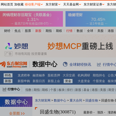
网站首页
加收藏
移动客户端
东方财富
天天基金网
东方财富证券
东方
财经
焦点
股票
新股
期指
期权
行情
数据
全球
美股
港股
数据中心
全球财经快讯
行情中
特色
龙虎榜单
融资融券
股权质押
大宗交易
机构调研
期指持仓
公告
新股
新股申购
新股日历
新股上会
资金
大盘资金
个股资金
板块
行情中心
指数
|
期指
|
期权
|
个股
|
板块
|
排行
|
新股
|
基金
|
港股
|
美股
|
期货
|
外汇
|
黄金
|
自选股
|
自选基金
东方财富网
>
数据中心
>
重大合同
>
回盛生物
> 回盛生物
回盛生物(300871)
最新价
-
涨跌
-
涨跌
全景图