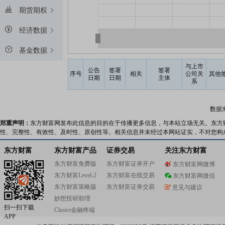
期货期权
经济数据
基金数据
与上市
公告
签署
签署
序号
相关
公司关
其他
日期
日期
主体
系
数据
郑重声明：
东方财富网发布此信息的目的在于传播更多信息，与本站立场无关。东方
性、完整性、有效性、及时性、原创性等。相关信息并未经过本网站证实，不对您构
东方财富
东方财富产品
证券交易
关注东方财富
东方财富免费版
东方财富证券开户
东方财富网微博
东方财富Level-2
东方财富在线交易
东方财富网微信
东方财富策略版
东方财富证券交易
意见与建议
妙想投研助理
扫一扫下载
Choice金融终端
APP