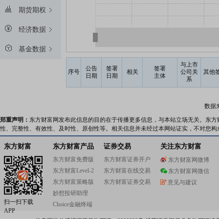
期货期权
经济数据
基金数据
与上市
公告
签署
签署
序号
相关
公司关
其他
日期
日期
主体
系
数据
郑重声明：
东方财富网发布此信息的目的在于传播更多信息，与本站立场无关。东方
性、完整性、有效性、及时性、原创性等。相关信息并未经过本网站证实，不对您构
东方财富
东方财富产品
证券交易
关注东方财富
东方财富免费版
东方财富证券开户
东方财富网微博
东方财富Level-2
东方财富在线交易
东方财富网微信
东方财富策略版
东方财富证券交易
意见与建议
妙想投研助理
扫一扫下载
Choice金融终端
APP