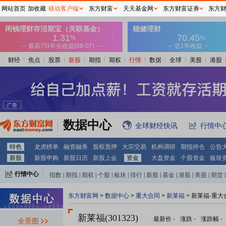
网站首页
加收藏
移动客户端
东方财富
天天基金网
东方财富证券
东方
财经
焦点
股票
新股
期指
期权
行情
数据
全球
美股
港股
数据中心
全球财经快讯
行情中
特色
龙虎榜单
融资融券
股权质押
大宗交易
机构调研
期指持仓
公告
新股
新股申购
新股日历
新股上会
资金
大盘资金
个股资金
板块
行情中心
指数
|
期指
|
期权
|
个股
|
板块
|
排行
|
新股
|
基金
|
港股
|
美股
|
期货
|
外汇
|
黄金
|
自选股
|
自选基金
东方财富网
>
数据中心
>
重大合同
>
新莱福
> 新莱福-重大
新莱福(301323)
最新价
-
涨跌
-
涨跌幅
-
全景图