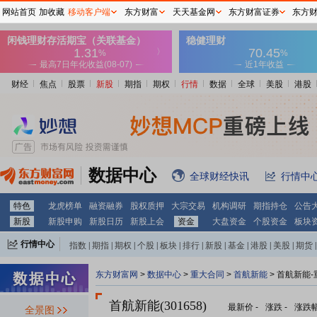
网站首页
加收藏
移动客户端
东方财富
天天基金网
东方财富证券
东方
财经
焦点
股票
新股
期指
期权
行情
数据
全球
美股
港股
数据中心
全球财经快讯
行情中
特色
龙虎榜单
融资融券
股权质押
大宗交易
机构调研
期指持仓
公告
新股
新股申购
新股日历
新股上会
资金
大盘资金
个股资金
板块
行情中心
指数
|
期指
|
期权
|
个股
|
板块
|
排行
|
新股
|
基金
|
港股
|
美股
|
期货
|
外汇
|
黄金
|
自选股
|
自选基金
东方财富网
>
数据中心
>
重大合同
>
首航新能
> 首航新能
首航新能(301658)
最新价
-
涨跌
-
涨跌
全景图