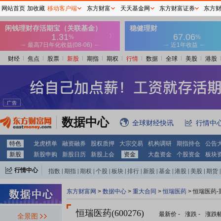
网站首页
加收藏
移动客户端
东方财富
天天基金网
东方财富证券
东方
财经
焦点
股票
新股
期指
期权
行情
数据
全球
美股
港股
数据中心
全球财经快讯
行情中
特色
龙虎榜单
融资融券
股权质押
大宗交易
机构调研
期指持仓
公告
新股
新股申购
新股日历
新股上会
资金
大盘资金
个股资金
板块
行情中心
指数
|
期指
|
期权
|
个股
|
板块
|
排行
|
新股
|
基金
|
港股
|
美股
|
期货
|
外汇
|
黄金
|
自选股
|
自选基金
东方财富网
>
数据中心
>
重大合同
>
恒瑞医药
> 恒瑞医药
恒瑞医药(600276)
最新价
-
涨跌
-
涨跌
全景图