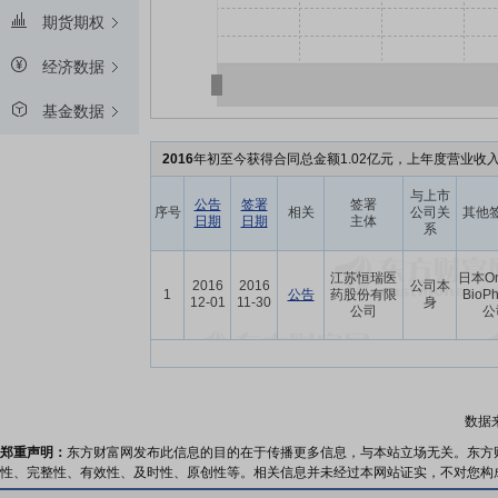
期货期权
经济数据
基金数据
2016
年初至今获得合同总金额1.02亿元，上年度营业收入
与上市
公告
签署
签署
序号
相关
公司关
其他
日期
日期
主体
系
江苏恒瑞医
日本On
2016
2016
公司本
1
公告
药股份有限
BioP
12-01
11-30
身
公司
公
数据
郑重声明：
东方财富网发布此信息的目的在于传播更多信息，与本站立场无关。东方
性、完整性、有效性、及时性、原创性等。相关信息并未经过本网站证实，不对您构