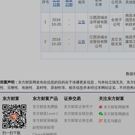
公告
签署
签署
序号
相关
公司关
其他
日期
日期
主体
系
南昌
江西洪城水
2016
-
全资子
团思
1
公告
业环保有限
10-20
-
公司
科技
公司
江西洪城水
南昌
2016
-
其它关
2
公告
业股份有限
建筑
10-20
-
联关系
公司
限
数据
郑重声明：
东方财富网发布此信息的目的在于传播更多信息，与本站立场无关。东方
性、完整性、有效性、及时性、原创性等。相关信息并未经过本网站证实，不对您构
东方财富
东方财富产品
证券交易
关注东方财富
东方财富免费版
东方财富证券开户
东方财富网微博
东方财富Level-2
东方财富在线交易
东方财富网微信
东方财富策略版
东方财富证券交易
意见与建议
妙想投研助理
扫一扫下载
Choice金融终端