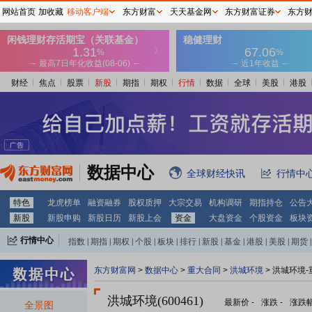
网站首页
加收藏
移动客户端
东方财富
天天基金网
东方财富证券
东方
财经
焦点
股票
新股
期指
期权
行情
数据
全球
美股
港股
数据中心
全球财经快讯
行情中
特色
龙虎榜单
融资融券
股权质押
大宗交易
机构调研
期指持仓
公告
新股
新股申购
新股日历
新股上会
资金
大盘资金
个股资金
板块
行情中心
指数
|
期指
|
期权
|
个股
|
板块
|
排行
|
新股
|
基金
|
港股
|
美股
|
期货
|
外汇
|
黄金
|
自选股
|
自选基金
东方财富网
>
数据中心
>
重大合同
>
洪城环境
> 洪城环境
洪城环境(600461)
最新价
-
涨跌
-
涨跌
全景图