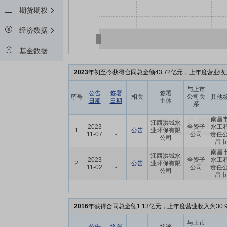
期货期权
经济数据
基金数据
2023
年初至今获得合同总金额43.72亿元，上年度营业收入
与上市
公告
签署
签署
序号
相关
公司关
其他
日期
日期
主体
系
南昌
江西洪城水
2023
-
全资子
水工
1
公告
业环保有限
11-07
-
公司
责任公
公司
昌市政
南昌
江西洪城水
2023
-
全资子
水工
2
公告
业环保有限
11-02
-
公司
责任公
公司
昌市政
2016
年获得合同总金额1.13亿元，上年度营业收入为30.
与上市