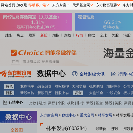
网站首页
加收藏
移动客户端
东方财富
天天基金网
东方财富证券
东方
财经
焦点
股票
新股
期指
期权
行情
数据
全球
美股
港股
数据中心
全球财经快讯
行情中
特色
龙虎榜单
融资融券
股权质押
大宗交易
机构调研
期指持仓
公告
新股
新股申购
新股日历
新股上会
资金
大盘资金
个股资金
板块
行情中心
指数
|
期指
|
期权
|
个股
|
板块
|
排行
|
新股
|
基金
|
港股
|
美股
|
期货
|
外汇
|
黄金
|
自选股
|
自选基金
东方财富网
>
数据中心
>
重大合同
>
林平发展
> 林平发展
林平发展(603284)
最新价
-
涨跌
-
涨跌
全景图