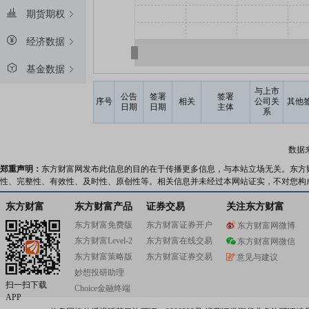
期货期权
经济数据
基金数据
与上市
公告
签署
签署
序号
相关
公司关
其他
日期
日期
主体
系
数据
郑重声明：
东方财富网发布此信息的目的在于传播更多信息，与本站立场无关。东方
性、完整性、有效性、及时性、原创性等。相关信息并未经过本网站证实，不对您构
东方财富
东方财富产品
证券交易
关注东方财富
东方财富免费版
东方财富证券开户
东方财富网微博
东方财富Level-2
东方财富在线交易
东方财富网微信
东方财富策略版
东方财富证券交易
意见与建议
妙想投研助理
扫一扫下载
Choice金融终端
APP