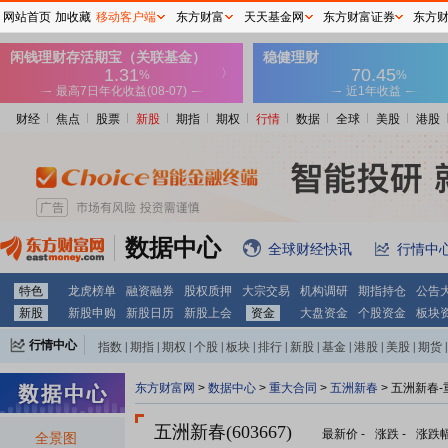
网站首页
加收藏
移动客户端
东方财富
天天基金网
东方财富证券
东方
财经
焦点
股票
新股
期指
期权
行情
数据
全球
美股
港股
数据中心
全球财经快讯
行情中
特色
龙虎榜单
融资融券
股权质押
大宗交易
机构调研
期指持仓
公告
新股
新股申购
新股日历
新股上会
资金
大盘资金
个股资金
板块
行情中心
指数
|
期指
|
期权
|
个股
|
板块
|
排行
|
新股
|
基金
|
港股
|
美股
|
期货
|
外汇
|
黄金
|
自选股
|
自选基金
东方财富网
>
数据中心
>
重大合同
>
五洲新春
> 五洲新春
五洲新春(603667)
最新价
-
涨跌
-
涨跌
全景图