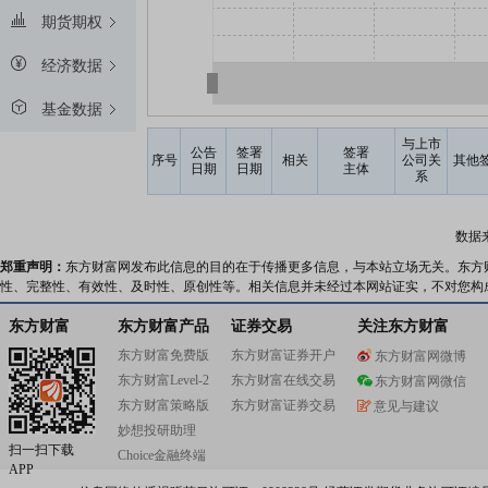
期货期权
经济数据
基金数据
与上市
公告
签署
签署
序号
相关
公司关
其他
日期
日期
主体
系
数据
郑重声明：
东方财富网发布此信息的目的在于传播更多信息，与本站立场无关。东方
性、完整性、有效性、及时性、原创性等。相关信息并未经过本网站证实，不对您构
东方财富
东方财富产品
证券交易
关注东方财富
东方财富免费版
东方财富证券开户
东方财富网微博
东方财富Level-2
东方财富在线交易
东方财富网微信
东方财富策略版
东方财富证券交易
意见与建议
妙想投研助理
扫一扫下载
Choice金融终端
APP