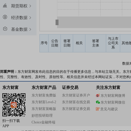
期货期权
经济数据
基金数据
与上市
公告
签署
签署
序号
相关
公司关
其他
日期
日期
主体
系
数据
郑重声明：
东方财富网发布此信息的目的在于传播更多信息，与本站立场无关。东方
性、完整性、有效性、及时性、原创性等。相关信息并未经过本网站证实，不对您构
东方财富
东方财富产品
证券交易
关注东方财富
东方财富免费版
东方财富证券开户
东方财富网微博
东方财富Level-2
东方财富在线交易
东方财富网微信
东方财富策略版
东方财富证券交易
意见与建议
妙想投研助理
扫一扫下载
Choice金融终端
APP