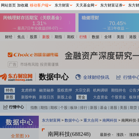
网站首页
加收藏
移动客户端
东方财富
天天基金网
东方财富证券
东方
财经
焦点
股票
新股
期指
期权
行情
数据
全球
美股
港股
数据中心
全球财经快讯
行情中
特色
龙虎榜单
融资融券
股权质押
大宗交易
机构调研
期指持仓
公告
新股
新股申购
新股日历
新股上会
资金
大盘资金
个股资金
板块
行情中心
指数
|
期指
|
期权
|
个股
|
板块
|
排行
|
新股
|
基金
|
港股
|
美股
|
期货
|
外汇
|
黄金
|
自选股
|
自选基金
东方财富网
>
数据中心
>
重大合同
>
南网科技
> 南网科技
南网科技(688248)
最新价
-
涨跌
-
涨跌
全景图