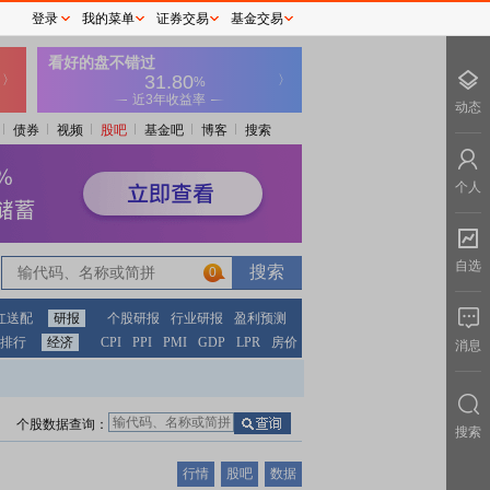
登录
我的菜单
证券交易
基金交易
动态
债券
视频
股吧
基金吧
博客
搜索
个人
自选
0
红送配
研报
个股研报
行业研报
盈利预测
排行
经济
CPI
PPI
PMI
GDP
LPR
房价
消息
个股数据查询：
搜索
行情
股吧
数据