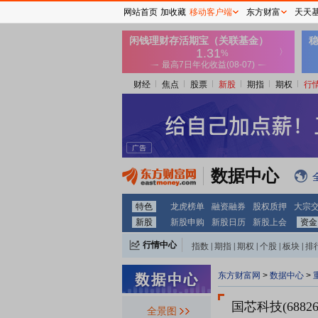
网站首页
加收藏
移动客户端
东方财富
天天
财经
焦点
股票
新股
期指
期权
行
数据中心
特色
龙虎榜单
融资融券
股权质押
大宗
新股
新股申购
新股日历
新股上会
资金
行情中心
指数
|
期指
|
期权
|
个股
|
板块
|
排
东方财富网
>
数据中心
>
国芯科技(68826
全景图