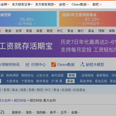
基金网
东方财富证券
东方财富期货
妙想
Choice数据
股吧
情
数据
全球
美股
港股
期货
外汇
黄金
银行
基金
理财
保险
全球财经快讯
行情中心
Choice数据
妙想大模型
交易
机构调研
期指持仓
公告大全
条件选股
财报
业绩报表
最新预告
分
大盘资金
个股资金
板块资金
沪 港 通
基金
基金净值
基金定投
基金
行
|
新股
|
基金
|
港股
|
美股
|
期货
|
外汇
|
黄金
|
自选股
|
自选基金
重大合同
>
国芯科技
> 国芯科技-重大合同
2)
最新价
-
涨跌
-
涨跌幅
-
换手
-
总手
-
金额
-