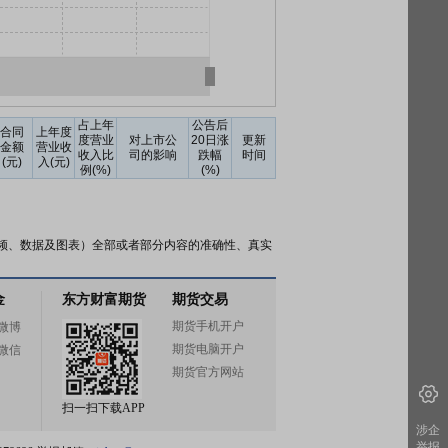
占上年
公告后
合同
上年度
度营业
对上市公
20日涨
更新
金额
营业收
收入比
司的影响
跌幅
时间
(元)
入(元)
例(%)
(%)
频、数据及图表）全部或者部分内容的准确性、真实
金
东方财富期货
期货交易
期货手机开户
微博
期货电脑开户
微信
期货官方网站
扫一扫下载APP
涉企
举报