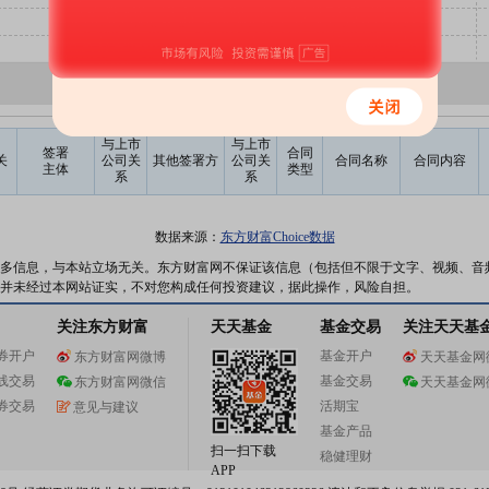
与上市
与上市
签署
合同
关
公司关
其他签署方
公司关
合同名称
合同内容
主体
类型
系
系
数据来源：
东方财富Choice数据
多信息，与本站立场无关。东方财富网不保证该信息（包括但不限于文字、视频、音
并未经过本网站证实，不对您构成任何投资建议，据此操作，风险自担。
关注东方财富
天天基金
基金交易
关注天天基
券开户
基金开户
东方财富网微博
天天基金网
线交易
基金交易
东方财富网微信
天天基金网
券交易
活期宝
意见与建议
基金产品
扫一扫下载
稳健理财
APP