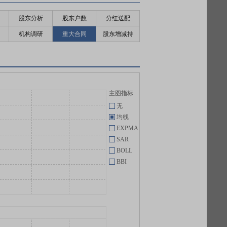
股东分析
股东户数
分红送配
机构调研
重大合同
股东增减持
主图指标
无
均线
EXPMA
SAR
BOLL
BBI