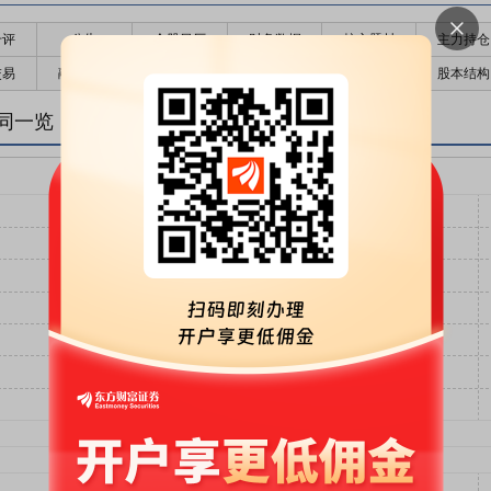
千评
公告
个股日历
财务数据
核心题材
主力持仓
交易
融资融券
高管持股
股东大会
个股研报
股本结构
同一览