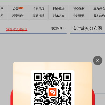
千评
公告
个股日历
财务数据
核心题材
主力持仓
交易
融资融券
高管持股
股东大会
个股研报
股本结构
实时成交分布图
更新时间
-
“财富号”入驻直达
主力净比：
类型
超大单净比：
超大单