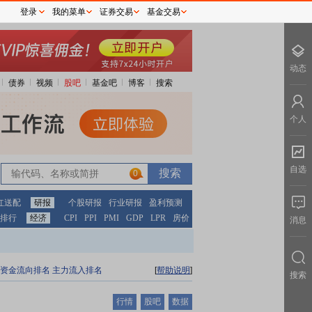
登录
我的菜单
证券交易
基金交易
动态
债券
视频
股吧
基金吧
博客
搜索
个人
自选
0
红送配
研报
个股研报
行业研报
盈利预测
排行
经济
CPI
PPI
PMI
GDP
LPR
房价
消息
资金流向排名
主力流入排名
[
帮助说明
]
搜索
行情
股吧
数据