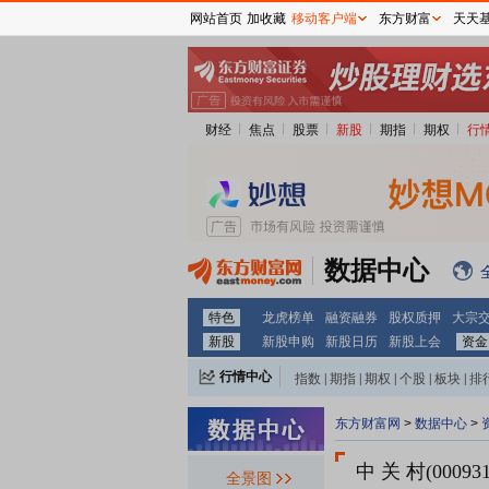
网站首页
加收藏
移动客户端
东方财富
天天
财经
焦点
股票
新股
期指
期权
行
数据中心
特色
龙虎榜单
融资融券
股权质押
大宗
新股
新股申购
新股日历
新股上会
资金
行情中心
指数
|
期指
|
期权
|
个股
|
板块
|
排
东方财富网
>
数据中心
>
中 关 村(000931
全景图