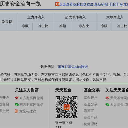
31)历史资金流向一览
点击查看该股控盘程度
最新研报
千股千评
龙
主力净流入
超大单净流入
大单净流入
涨跌幅
净额
净占比
净额
净占比
净额
净占比
数据来源：
东方财富Choice数据
多信息，与本站立场无关。东方财富网不保证该信息（包括但不限于文字、视频、音
并未经过本网站证实，不对您构成任何投资建议，据此操作，风险自担。
关注东方财富
天天基金
基金交易
关注天天基
券开户
基金开户
东方财富网微博
天天基金网
线交易
基金交易
东方财富网微信
天天基金网
券交易
活期宝
意见与建议
基金产品
扫一扫下载
稳健理财
APP