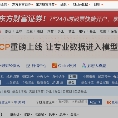
基金网
东方财富证券
东方财富期货
妙想
Choice数据
股吧
情
数据
全球
美股
港股
期货
外汇
黄金
银行
基金
理财
保险
全球财经快讯
行情中心
Choice数据
妙想大模型
交易
机构调研
期指持仓
公告大全
条件选股
财报
业绩报表
最新预告
分
大盘资金
个股资金
板块资金
沪 港 通
基金
基金净值
基金定投
基金
行
|
新股
|
基金
|
港股
|
美股
|
期货
|
外汇
|
黄金
|
自选股
|
自选基金
资金流向
>
中 关 村
个股资金流向：
查看
)
最新价
-
涨跌
-
涨跌幅
-
换手
-
总手
-
金额
-