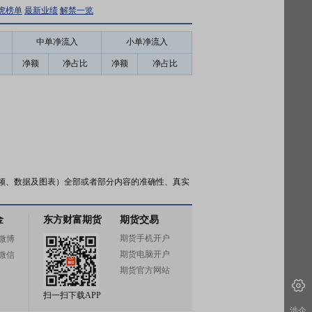
虎榜单
最新业绩
解禁一览
中单净流入
小单净流入
净额
净占比
净额
净占比
频、数据及图表）全部或者部分内容的准确性、真实
金
东方财富期货
期货交易
期货手机开户
微博
期货电脑开户
微信
期货官方网站
扫一扫下载APP
涉企