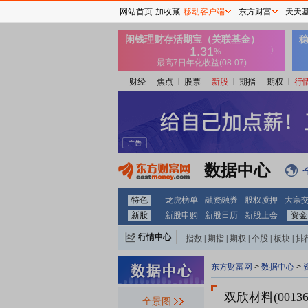
网站首页
加收藏
移动客户端
东方财富
天天
财经
焦点
股票
新股
期指
期权
行
数据中心
特色
龙虎榜单
融资融券
股权质押
大宗
新股
新股申购
新股日历
新股上会
资金
行情中心
指数
|
期指
|
期权
|
个股
|
板块
|
排
东方财富网
>
数据中心
>
双欣材料(00136
全景图