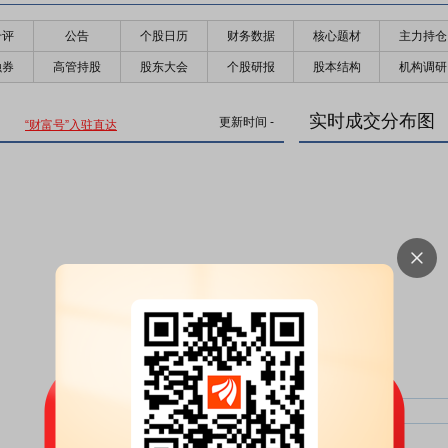
千评
公告
个股日历
财务数据
核心题材
主力持仓
融券
高管持股
股东大会
个股研报
股本结构
机构调研
实时成交分布图
更新时间
-
“财富号”入驻直达
主力净比：
类型
超大单净比：
超大单