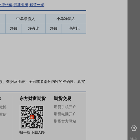
龙虎榜单
最新业绩
解禁一览
中单净流入
小单净流入
净额
净占比
净额
净占比
频、数据及图表）全部或者部分内容的准确性、真实
金
东方财富期货
期货交易
期货手机开户
微博
期货电脑开户
微信
期货官方网站
扫一扫下载APP
涉企