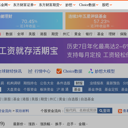
基金网
东方财富证券
东方财富期货
妙想
Choice数据
股吧
情
数据
全球
美股
港股
期货
外汇
黄金
银行
基金
理财
保险
全球财经快讯
行情中心
Choice数据
妙想大模型
交易
机构调研
期指持仓
公告大全
条件选股
财报
业绩报表
最新预告
分
大盘资金
个股资金
板块资金
沪 港 通
基金
基金净值
基金定投
基金
行
|
新股
|
基金
|
港股
|
美股
|
期货
|
外汇
|
黄金
|
自选股
|
自选基金
资金流向
>
双欣材料
个股资金流向：
查
9)
最新价
-
涨跌
-
涨跌幅
-
换手
-
总手
-
金额
-