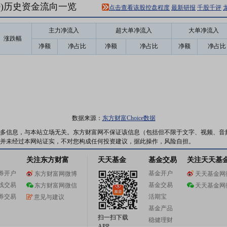
69)历史资金流向一览
点击查看该股控盘程度
最新研报
千股千评
主力净流入
超大单净流入
大单净流入
涨跌幅
净额
净占比
净额
净占比
净额
净占比
数据来源：
东方财富Choice数据
多信息，与本站立场无关。东方财富网不保证该信息（包括但不限于文字、视频、音
并未经过本网站证实，不对您构成任何投资建议，据此操作，风险自担。
关注东方财富
天天基金
基金交易
关注天天基
券开户
基金开户
东方财富网微博
天天基金网
线交易
基金交易
东方财富网微信
天天基金网
券交易
活期宝
意见与建议
基金产品
扫一扫下载
稳健理财
APP