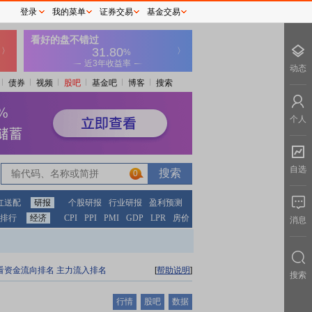
登录
我的菜单
证券交易
基金交易
动态
债券
视频
股吧
基金吧
博客
搜索
个人
自选
0
红送配
研报
个股研报
行业研报
盈利预测
排行
经济
CPI
PPI
PMI
GDP
LPR
房价
消息
看资金流向排名
主力流入排名
[
帮助说明
]
搜索
行情
股吧
数据