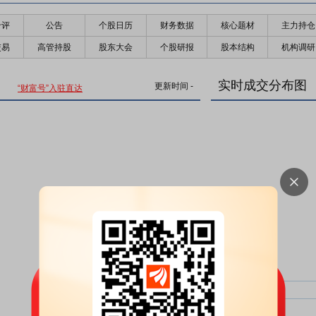
千评
公告
个股日历
财务数据
核心题材
主力持仓
交易
高管持股
股东大会
个股研报
股本结构
机构调研
实时成交分布图
更新时间
-
“财富号”入驻直达
主力净比：
类型
超大单净比：
超大单