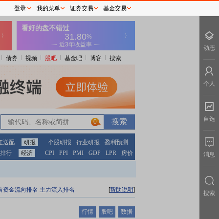
登录
我的菜单
证券交易
基金交易
动态
债券
视频
股吧
基金吧
博客
搜索
个人
自选
0
红送配
研报
个股研报
行业研报
盈利预测
排行
经济
CPI
PPI
PMI
GDP
LPR
房价
消息
看资金流向排名
主力流入排名
[
帮助说明
]
搜索
行情
股吧
数据