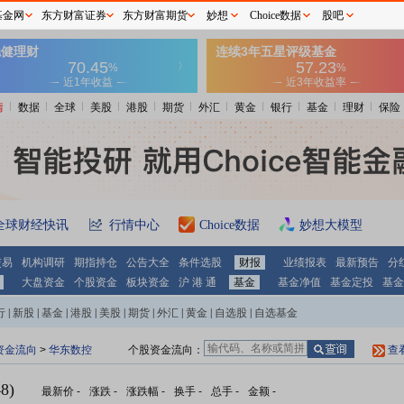
基金网
东方财富证券
东方财富期货
妙想
Choice数据
股吧
情
数据
全球
美股
港股
期货
外汇
黄金
银行
基金
理财
保险
全球财经快讯
行情中心
Choice数据
妙想大模型
交易
机构调研
期指持仓
公告大全
条件选股
财报
业绩报表
最新预告
分
大盘资金
个股资金
板块资金
沪 港 通
基金
基金净值
基金定投
基金
行
|
新股
|
基金
|
港股
|
美股
|
期货
|
外汇
|
黄金
|
自选股
|
自选基金
资金流向
>
华东数控
个股资金流向：
查
8)
最新价
-
涨跌
-
涨跌幅
-
换手
-
总手
-
金额
-