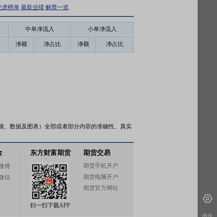
龙虎榜单
最新业绩
解禁一览
中单净流入
小单净流入
净额
净占比
净额
净占比
频、数据及图表）全部或者部分内容的准确性、真实
金
东方财富期货
期货交易
期货手机开户
微博
期货电脑开户
微信
期货官方网站
扫一扫下载APP
涉企