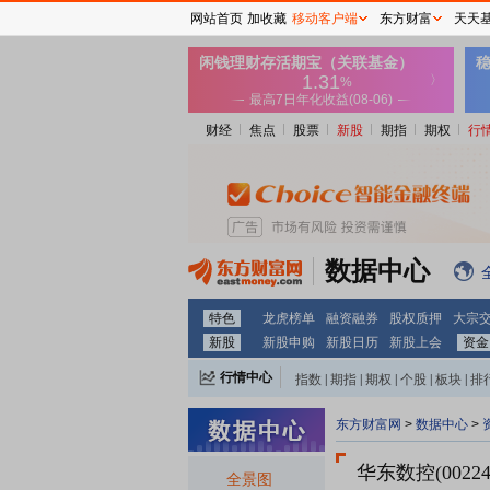
网站首页
加收藏
移动客户端
东方财富
天天
财经
焦点
股票
新股
期指
期权
行
数据中心
特色
龙虎榜单
融资融券
股权质押
大宗
新股
新股申购
新股日历
新股上会
资金
行情中心
指数
|
期指
|
期权
|
个股
|
板块
|
排
东方财富网
>
数据中心
>
华东数控(00224
全景图