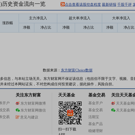
48)历史资金流向一览
点击查看该股控盘程度
最新研报
千股千评
主力净流入
超大单净流入
大单净流入
涨跌幅
净额
净占比
净额
净占比
净额
净占比
数据来源：
东方财富Choice数据
多信息，与本站立场无关。东方财富网不保证该信息（包括但不限于文字、视频、音
并未经过本网站证实，不对您构成任何投资建议，据此操作，风险自担。
关注东方财富
天天基金
基金交易
关注天天基
券开户
基金开户
东方财富网微博
天天基金网
线交易
基金交易
东方财富网微信
天天基金网
券交易
活期宝
意见与建议
基金产品
扫一扫下载
稳健理财
APP