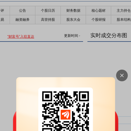
千评
公告
个股日历
财务数据
核心题材
主力持仓
交易
融资融券
高管持股
股东大会
个股研报
股本结构
实时成交分布图
更新时间
-
“财富号”入驻直达
主力净比：
类型
超大单净比：
超大单