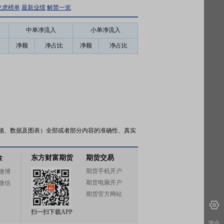
龙虎榜单
最新业绩
解禁一览
中单净流入
小单净流入
净额
净占比
净额
净占比
频、数据及图表）全部或者部分内容的准确性、真实
金
东方财富期货
期货交易
期货手机开户
微博
期货电脑开户
微信
期货官方网站
扫一扫下载APP
涉企