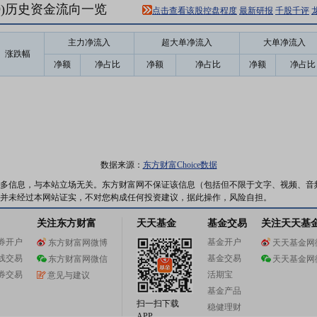
79)历史资金流向一览
点击查看该股控盘程度
最新研报
千股千评
主力净流入
超大单净流入
大单净流入
涨跌幅
净额
净占比
净额
净占比
净额
净占比
数据来源：
东方财富Choice数据
多信息，与本站立场无关。东方财富网不保证该信息（包括但不限于文字、视频、音
并未经过本网站证实，不对您构成任何投资建议，据此操作，风险自担。
关注东方财富
天天基金
基金交易
关注天天基
券开户
基金开户
东方财富网微博
天天基金网
线交易
基金交易
东方财富网微信
天天基金网
券交易
活期宝
意见与建议
基金产品
扫一扫下载
稳健理财
APP