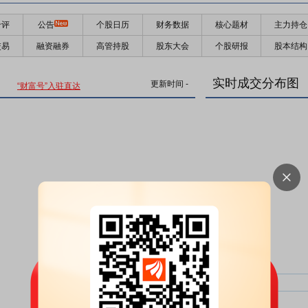
千评
公告
个股日历
财务数据
核心题材
主力持仓
交易
融资融券
高管持股
股东大会
个股研报
股本结构
实时成交分布图
更新时间
-
“财富号”入驻直达
主力净比：
类型
超大单净比：
超大单