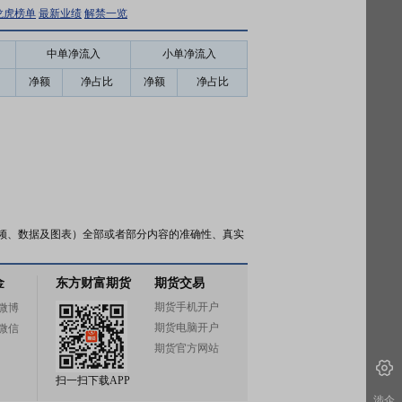
龙虎榜单
最新业绩
解禁一览
中单净流入
小单净流入
净额
净占比
净额
净占比
频、数据及图表）全部或者部分内容的准确性、真实
金
东方财富期货
期货交易
期货手机开户
微博
期货电脑开户
微信
期货官方网站
扫一扫下载APP
涉企