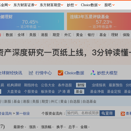
基金网
东方财富证券
东方财富期货
妙想
Choice数据
股吧
情
数据
全球
美股
港股
期货
外汇
黄金
银行
基金
理财
保险
全球财经快讯
行情中心
Choice数据
妙想大模型
交易
机构调研
期指持仓
公告大全
条件选股
财报
业绩报表
最新预告
分
大盘资金
个股资金
板块资金
沪 港 通
基金
基金净值
基金定投
基金
行
|
新股
|
基金
|
港股
|
美股
|
期货
|
外汇
|
黄金
|
自选股
|
自选基金
资金流向
>
第一创业
个股资金流向：
查
7)
最新价
-
涨跌
-
涨跌幅
-
换手
-
总手
-
金额
-