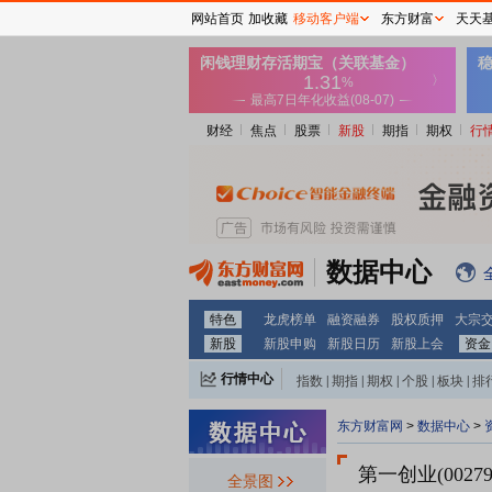
网站首页
加收藏
移动客户端
东方财富
天天
财经
焦点
股票
新股
期指
期权
行
数据中心
特色
龙虎榜单
融资融券
股权质押
大宗
新股
新股申购
新股日历
新股上会
资金
行情中心
指数
|
期指
|
期权
|
个股
|
板块
|
排
东方财富网
>
数据中心
>
第一创业(00279
全景图