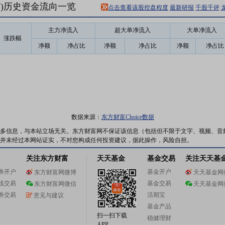
97)历史资金流向一览
点击查看该股控盘程度
最新研报
千股千评
主力净流入
超大单净流入
大单净流入
涨跌幅
净额
净占比
净额
净占比
净额
净占比
数据来源：
东方财富Choice数据
多信息，与本站立场无关。东方财富网不保证该信息（包括但不限于文字、视频、音
并未经过本网站证实，不对您构成任何投资建议，据此操作，风险自担。
关注东方财富
天天基金
基金交易
关注天天基
券开户
基金开户
东方财富网微博
天天基金网
线交易
基金交易
东方财富网微信
天天基金网
券交易
活期宝
意见与建议
基金产品
扫一扫下载
稳健理财
APP