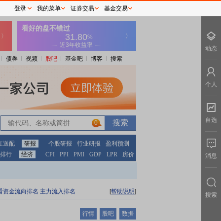
登录
我的菜单
证券交易
基金交易
动态
债券
视频
股吧
基金吧
博客
搜索
个人
自选
0
红送配
研报
个股研报
行业研报
盈利预测
排行
经济
CPI
PPI
PMI
GDP
LPR
房价
消息
看资金流向排名
主力流入排名
[
帮助说明
]
搜索
行情
股吧
数据