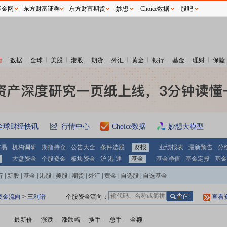
基金网
东方财富证券
东方财富期货
妙想
Choice数据
股吧
情
数据
全球
美股
港股
期货
外汇
黄金
银行
基金
理财
保险
全球财经快讯
行情中心
Choice数据
妙想大模型
交易
机构调研
期指持仓
公告大全
条件选股
财报
业绩报表
最新预告
分
大盘资金
个股资金
板块资金
沪 港 通
基金
基金净值
基金定投
基金
行
|
新股
|
基金
|
港股
|
美股
|
期货
|
外汇
|
黄金
|
自选股
|
自选基金
资金流向
>
三利谱
个股资金流向：
查看
最新价
-
涨跌
-
涨跌幅
-
换手
-
总手
-
金额
-