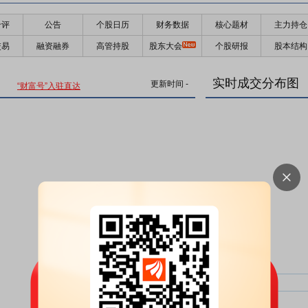
千评
公告
个股日历
财务数据
核心题材
主力持仓
交易
融资融券
高管持股
股东大会
个股研报
股本结构
实时成交分布图
更新时间
-
“财富号”入驻直达
主力净比：
类型
超大单净比：
超大单