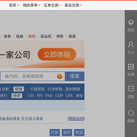
登录
我的菜单
证券交易
基金交易
动态
债券
视频
股吧
基金吧
博客
搜索
个人
自选
0
红送配
研报
个股研报
行业研报
盈利预测
排行
经济
CPI
PPI
PMI
GDP
LPR
房价
消息
资金流向排名
主力流入排名
[
帮助说明
]
搜索
行情
股吧
数据