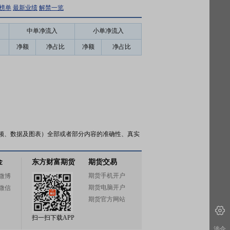
榜单
最新业绩
解禁一览
中单净流入
小单净流入
净额
净占比
净额
净占比
频、数据及图表）全部或者部分内容的准确性、真实
金
东方财富期货
期货交易
期货手机开户
微博
期货电脑开户
微信
期货官方网站
扫一扫下载APP
涉企