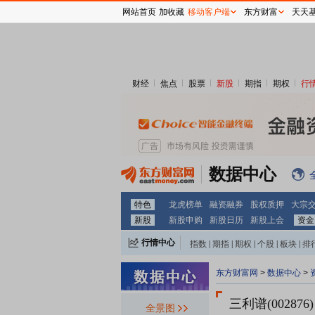
网站首页
加收藏
移动客户端
东方财富
天天
财经
焦点
股票
新股
期指
期权
行
数据中心
特色
龙虎榜单
融资融券
股权质押
大宗
新股
新股申购
新股日历
新股上会
资金
行情中心
指数
|
期指
|
期权
|
个股
|
板块
|
排
东方财富网
>
数据中心
>
三利谱(002876)
全景图