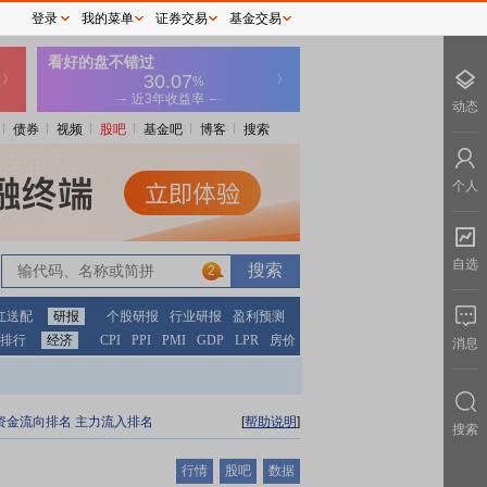
登录
我的菜单
证券交易
基金交易
动态
债券
视频
股吧
基金吧
博客
搜索
个人
自选
2
红送配
研报
个股研报
行业研报
盈利预测
排行
经济
CPI
PPI
PMI
GDP
LPR
房价
消息
资金流向排名
主力流入排名
[
帮助说明
]
搜索
行情
股吧
数据