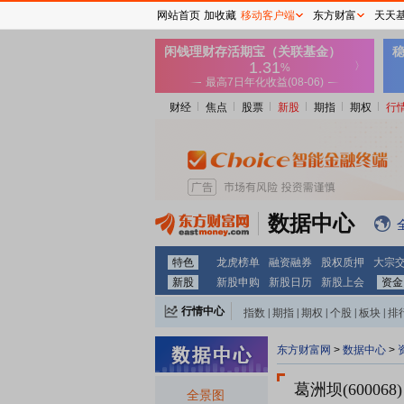
网站首页
加收藏
移动客户端
东方财富
天天
财经
焦点
股票
新股
期指
期权
行
数据中心
特色
龙虎榜单
融资融券
股权质押
大宗
新股
新股申购
新股日历
新股上会
资金
行情中心
指数
|
期指
|
期权
|
个股
|
板块
|
排
东方财富网
>
数据中心
>
葛洲坝(600068)
全景图