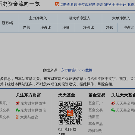
8)历史资金流向一览
点击查看该股控盘程度
最新研报
千股千评
龙虎
主力净流入
超大单净流入
大单净流入
涨跌幅
净额
净占比
净额
净占比
净额
净占比
数据来源：
东方财富Choice数据
多信息，与本站立场无关。东方财富网不保证该信息（包括但不限于文字、视频、音
并未经过本网站证实，不对您构成任何投资建议，据此操作，风险自担。
关注东方财富
天天基金
基金交易
关注天天基
券开户
基金开户
东方财富网微博
天天基金网
线交易
基金交易
东方财富网微信
天天基金网
券交易
活期宝
意见与建议
基金产品
扫一扫下载
稳健理财
APP