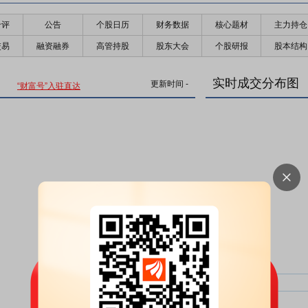
千评
公告
个股日历
财务数据
核心题材
主力持仓
交易
融资融券
高管持股
股东大会
个股研报
股本结构
实时成交分布图
更新时间
-
“财富号”入驻直达
主力净比：
类型
超大单净比：
超大单