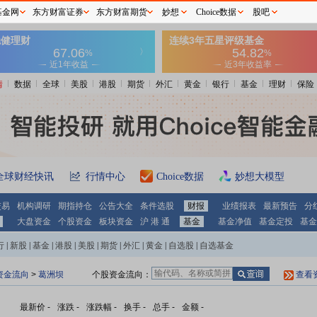
基金网
东方财富证券
东方财富期货
妙想
Choice数据
股吧
情
数据
全球
美股
港股
期货
外汇
黄金
银行
基金
理财
保险
全球财经快讯
行情中心
Choice数据
妙想大模型
交易
机构调研
期指持仓
公告大全
条件选股
财报
业绩报表
最新预告
分
大盘资金
个股资金
板块资金
沪 港 通
基金
基金净值
基金定投
基金
行
|
新股
|
基金
|
港股
|
美股
|
期货
|
外汇
|
黄金
|
自选股
|
自选基金
资金流向
>
葛洲坝
个股资金流向：
查看
最新价
-
涨跌
-
涨跌幅
-
换手
-
总手
-
金额
-