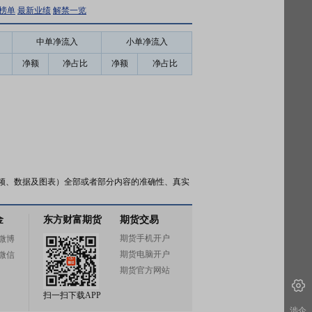
榜单
最新业绩
解禁一览
中单净流入
小单净流入
净额
净占比
净额
净占比
频、数据及图表）全部或者部分内容的准确性、真实
金
东方财富期货
期货交易
期货手机开户
微博
期货电脑开户
微信
期货官方网站
扫一扫下载APP
涉企