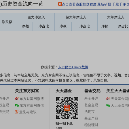
37)历史资金流向一览
点击查看该股控盘程度
最新研报
千股千评
主力净流入
超大单净流入
大单净流入
涨跌幅
净额
净占比
净额
净占比
净额
净占比
数据来源：
东方财富Choice数据
多信息，与本站立场无关。东方财富网不保证该信息（包括但不限于文字、视频、音
并未经过本网站证实，不对您构成任何投资建议，据此操作，风险自担。
关注东方财富
天天基金
基金交易
关注天天基
券开户
基金开户
东方财富网微博
天天基金网
线交易
基金交易
东方财富网微信
天天基金网
券交易
活期宝
意见与建议
基金产品
扫一扫下载
稳健理财
APP