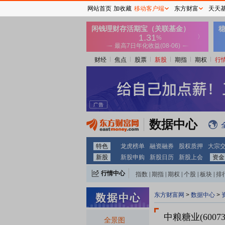
网站首页
加收藏
移动客户端
东方财富
天天
财经
焦点
股票
新股
期指
期权
行
数据中心
特色
龙虎榜单
融资融券
股权质押
大宗
新股
新股申购
新股日历
新股上会
资金
行情中心
指数
|
期指
|
期权
|
个股
|
板块
|
排
东方财富网
>
数据中心
>
中粮糖业(60073
全景图