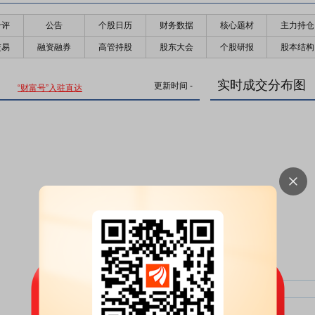
千评
公告
个股日历
财务数据
核心题材
主力持仓
交易
融资融券
高管持股
股东大会
个股研报
股本结构
实时成交分布图
更新时间
-
“财富号”入驻直达
主力净比：
类型
超大单净比：
超大单