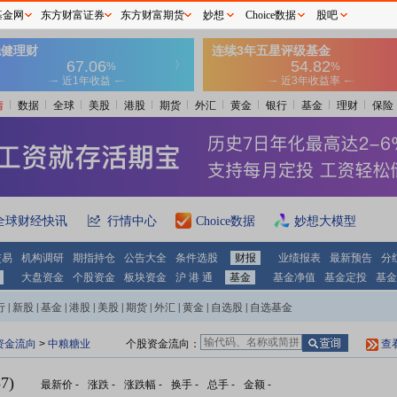
基金网
东方财富证券
东方财富期货
妙想
Choice数据
股吧
情
数据
全球
美股
港股
期货
外汇
黄金
银行
基金
理财
保险
全球财经快讯
行情中心
Choice数据
妙想大模型
交易
机构调研
期指持仓
公告大全
条件选股
财报
业绩报表
最新预告
分
大盘资金
个股资金
板块资金
沪 港 通
基金
基金净值
基金定投
基金
行
|
新股
|
基金
|
港股
|
美股
|
期货
|
外汇
|
黄金
|
自选股
|
自选基金
资金流向
>
中粮糖业
个股资金流向：
查
7)
最新价
-
涨跌
-
涨跌幅
-
换手
-
总手
-
金额
-