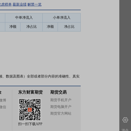
龙虎榜单
最新业绩
解禁一览
中单净流入
小单净流入
净额
净占比
净额
净占比
频、数据及图表）全部或者部分内容的准确性、真实
金
东方财富期货
期货交易
期货手机开户
微博
期货电脑开户
微信
期货官方网站
扫一扫下载APP
涉企