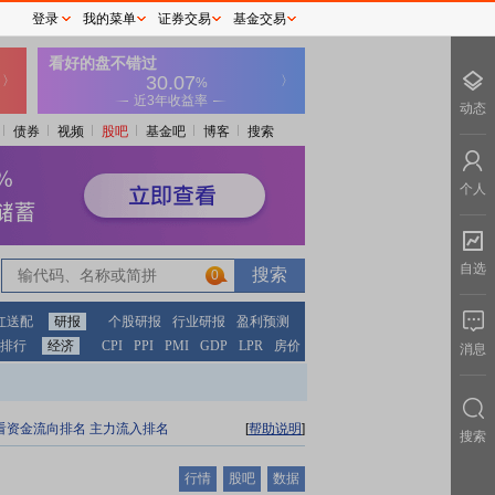
登录
我的菜单
证券交易
基金交易
动态
债券
视频
股吧
基金吧
博客
搜索
个人
自选
0
红送配
研报
个股研报
行业研报
盈利预测
排行
经济
CPI
PPI
PMI
GDP
LPR
房价
消息
看资金流向排名
主力流入排名
[
帮助说明
]
搜索
行情
股吧
数据