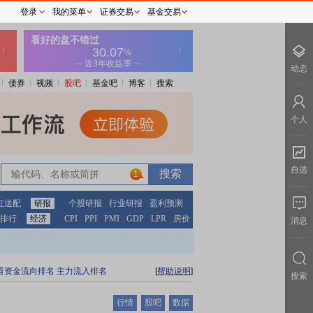
登录
我的菜单
证券交易
基金交易
动态
债券
视频
股吧
基金吧
博客
搜索
个人
自选
1
红送配
研报
个股研报
行业研报
盈利预测
排行
经济
CPI
PPI
PMI
GDP
LPR
房价
消息
看资金流向排名
主力流入排名
[
帮助说明
]
搜索
行情
股吧
数据