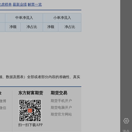
龙虎榜单
最新业绩
解禁一览
中单净流入
小单净流入
净额
净占比
净额
净占比
频、数据及图表）全部或者部分内容的准确性、真实
金
东方财富期货
期货交易
期货手机开户
微博
期货电脑开户
微信
期货官方网站
扫一扫下载APP
涉企