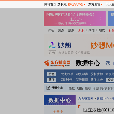
网站首页
加收藏
移动客户端
东方财富
天天
财经
焦点
股票
新股
期指
期权
行
数据中心
特色
龙虎榜单
融资融券
股权质押
大宗
新股
新股申购
新股日历
新股上会
资金
行情中心
指数
|
期指
|
期权
|
个股
|
板块
|
排
东方财富网
>
数据中心
>
恒立液压(60110
全景图