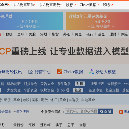
基金网
东方财富证券
东方财富期货
妙想
Choice数据
股吧
情
数据
全球
美股
港股
期货
外汇
黄金
银行
基金
理财
保险
全球财经快讯
行情中心
Choice数据
妙想大模型
交易
机构调研
期指持仓
公告大全
条件选股
财报
业绩报表
最新预告
分
大盘资金
个股资金
板块资金
沪 港 通
基金
基金净值
基金定投
基金
行
|
新股
|
基金
|
港股
|
美股
|
期货
|
外汇
|
黄金
|
自选股
|
自选基金
资金流向
>
恒立液压
个股资金流向：
查
0)
最新价
-
涨跌
-
涨跌幅
-
换手
-
总手
-
金额
-