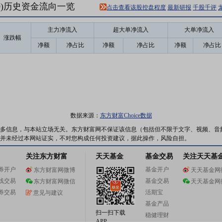
00)历史资金流向一览
点击查看该股控盘程度
最新研报
千股千评
主力净流入
超大单净流入
大单净流入
涨跌幅
净额
净占比
净额
净占比
净额
净占比
数据来源：
东方财富Choice数据
多信息，与本站立场无关。东方财富网不保证该信息（包括但不限于文字、视频、音
并未经过本网站证实，不对您构成任何投资建议，据此操作，风险自担。
关注东方财富
天天基金
基金交易
关注天天基
券开户
基金开户
东方财富网微博
天天基金网
线交易
基金交易
东方财富网微信
天天基金网
券交易
活期宝
意见与建议
基金产品
扫一扫下载
稳健理财
APP