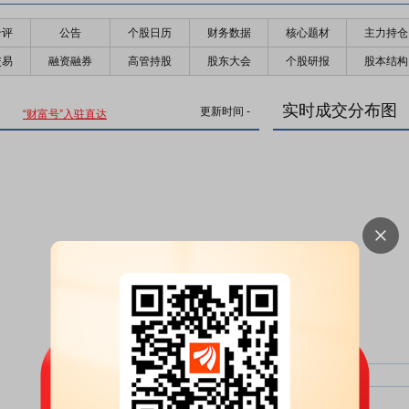
千评
公告
个股日历
财务数据
核心题材
主力持仓
交易
融资融券
高管持股
股东大会
个股研报
股本结构
实时成交分布图
更新时间
-
“财富号”入驻直达
主力净比：
类型
超大单净比：
超大单