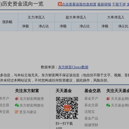
76)历史资金流向一览
点击查看该股控盘程度
最新研报
千股千评
主力净流入
超大单净流入
大单净流入
涨跌幅
净额
净占比
净额
净占比
净额
净占比
数据来源：
东方财富Choice数据
多信息，与本站立场无关。东方财富网不保证该信息（包括但不限于文字、视频、音
并未经过本网站证实，不对您构成任何投资建议，据此操作，风险自担。
关注东方财富
天天基金
基金交易
关注天天基
券开户
基金开户
东方财富网微博
天天基金网
线交易
基金交易
东方财富网微信
天天基金网
券交易
活期宝
意见与建议
基金产品
扫一扫下载
稳健理财
APP