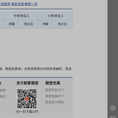
龙虎榜单
最新业绩
解禁一览
中单净流入
小单净流入
净额
净占比
净额
净占比
频、数据及图表）全部或者部分内容的准确性、真实
金
东方财富期货
期货交易
期货手机开户
微博
期货电脑开户
微信
期货官方网站
扫一扫下载APP
涉企