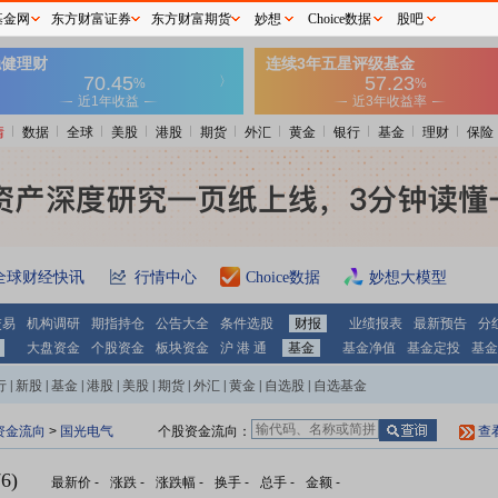
基金网
东方财富证券
东方财富期货
妙想
Choice数据
股吧
情
数据
全球
美股
港股
期货
外汇
黄金
银行
基金
理财
保险
全球财经快讯
行情中心
Choice数据
妙想大模型
交易
机构调研
期指持仓
公告大全
条件选股
财报
业绩报表
最新预告
分
大盘资金
个股资金
板块资金
沪 港 通
基金
基金净值
基金定投
基金
行
|
新股
|
基金
|
港股
|
美股
|
期货
|
外汇
|
黄金
|
自选股
|
自选基金
资金流向
>
国光电气
个股资金流向：
查
6)
最新价
-
涨跌
-
涨跌幅
-
换手
-
总手
-
金额
-