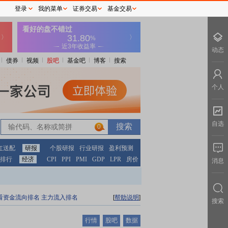
登录
我的菜单
证券交易
基金交易
动态
债券
视频
股吧
基金吧
博客
搜索
个人
自选
0
红送配
研报
个股研报
行业研报
盈利预测
排行
经济
CPI
PPI
PMI
GDP
LPR
房价
消息
看资金流向排名
主力流入排名
[
帮助说明
]
搜索
行情
股吧
数据