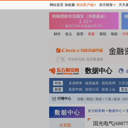
网站首页
加收藏
移动客户端
东方财富
天天
财经
焦点
股票
新股
期指
期权
行
数据中心
特色
龙虎榜单
融资融券
股权质押
大宗
新股
新股申购
新股日历
新股上会
资金
行情中心
指数
|
期指
|
期权
|
个股
|
板块
|
排
东方财富网
>
数据中心
>
国光电气(68877
全景图