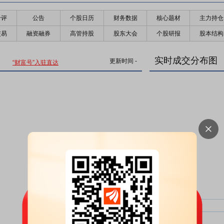
千评
公告
个股日历
财务数据
核心题材
主力持仓
交易
融资融券
高管持股
股东大会
个股研报
股本结构
实时成交分布图
更新时间
-
“财富号”入驻直达
主力净比：
类型
超大单净比：
超大单