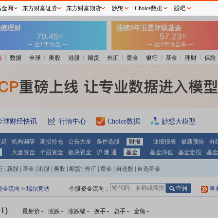
基金网
东方财富证券
东方财富期货
妙想
Choice数据
股吧
情
数据
全球
美股
港股
期货
外汇
黄金
银行
基金
理财
保险
全球财经快讯
行情中心
Choice数据
妙想大模型
交易
机构调研
期指持仓
公告大全
条件选股
财报
业绩报表
最新预告
分
大盘资金
个股资金
板块资金
沪 港 通
基金
基金净值
基金定投
基金
行
|
新股
|
基金
|
港股
|
美股
|
期货
|
外汇
|
黄金
|
自选股
|
自选基金
资金流向
>
瑞尔竞达
个股资金流向：
查
1)
最新价
-
涨跌
-
涨跌幅
-
换手
-
总手
-
金额
-