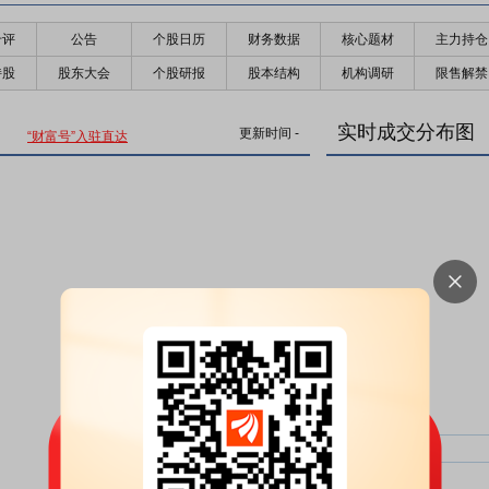
千评
公告
个股日历
财务数据
核心题材
主力持仓
持股
股东大会
个股研报
股本结构
机构调研
限售解禁
实时成交分布图
更新时间
-
“财富号”入驻直达
主力净比：
类型
超大单净比：
超大单