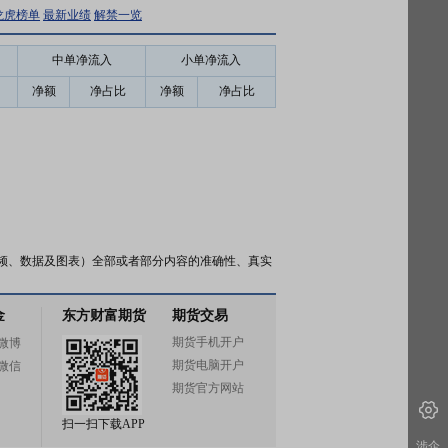
龙虎榜单
最新业绩
解禁一览
中单净流入
小单净流入
净额
净占比
净额
净占比
频、数据及图表）全部或者部分内容的准确性、真实
金
东方财富期货
期货交易
期货手机开户
微博
期货电脑开户
微信
期货官方网站
扫一扫下载APP
涉企