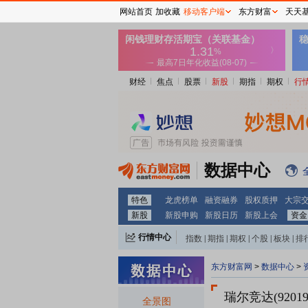
网站首页
加收藏
移动客户端
东方财富
天天
财经
焦点
股票
新股
期指
期权
行
数据中心
特色
龙虎榜单
融资融券
股权质押
大宗
新股
新股申购
新股日历
新股上会
资金
行情中心
指数
|
期指
|
期权
|
个股
|
板块
|
排
东方财富网
>
数据中心
>
瑞尔竞达(92019
全景图