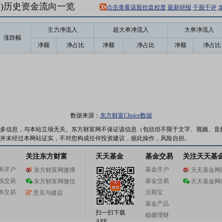
91)历史资金流向一览
点击查看该股控盘程度
最新研报
千股千评
主力净流入
超大单净流入
大单净流入
涨跌幅
净额
净占比
净额
净占比
净额
净占比
数据来源：
东方财富Choice数据
多信息，与本站立场无关。东方财富网不保证该信息（包括但不限于文字、视频、音
并未经过本网站证实，不对您构成任何投资建议，据此操作，风险自担。
关注东方财富
天天基金
基金交易
关注天天基
券开户
基金开户
东方财富网微博
天天基金网
线交易
基金交易
东方财富网微信
天天基金网
券交易
活期宝
意见与建议
基金产品
扫一扫下载
稳健理财
APP