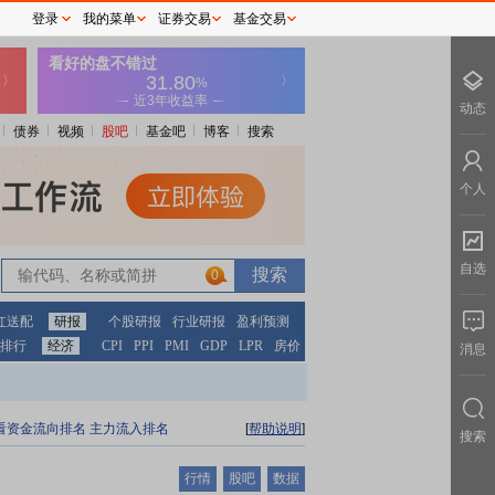
登录
我的菜单
证券交易
基金交易
动态
债券
视频
股吧
基金吧
博客
搜索
个人
自选
0
红送配
研报
个股研报
行业研报
盈利预测
排行
经济
CPI
PPI
PMI
GDP
LPR
房价
消息
看资金流向排名
主力流入排名
[
帮助说明
]
搜索
行情
股吧
数据