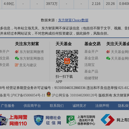
4.69亿
-
-
3973万
-
-
2.116
20.26
0.840
数据来源：
东方财富Choice数据
多信息，与本站立场无关。东方财富网不保证该信息（包括但不限于文字、视频、音
并未经过本网站证实，不对您构成任何投资建议，据此操作，风险自担。
关注东方财富
天天基金
基金交易
关注天天基
券开户
基金开户
东方财富网微博
天天基金网
线交易
基金交易
东方财富网微信
天天基金网
券交易
活期宝
意见与建议
基金产品
扫一扫下载
稳健理财
APP
 经营证券期货业务许可证编号：913101046312860336 违法和不良信息举报:021-612
案号:沪ICP备05006054号-11
沪公网安备 31010402000120号
版权所有:东方财富
广告服务
供应商平台
联系我们
诚聘英才
法律声明
隐私保