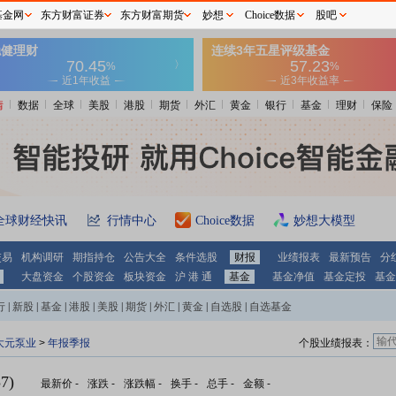
基金网
东方财富证券
东方财富期货
妙想
Choice数据
股吧
情
数据
全球
美股
港股
期货
外汇
黄金
银行
基金
理财
保险
全球财经快讯
行情中心
Choice数据
妙想大模型
交易
机构调研
期指持仓
公告大全
条件选股
财报
业绩报表
最新预告
分
大盘资金
个股资金
板块资金
沪 港 通
基金
基金净值
基金定投
基金
行
|
新股
|
基金
|
港股
|
美股
|
期货
|
外汇
|
黄金
|
自选股
|
自选基金
大元泵业
>
年报季报
个股业绩报表：
7)
最新价
-
涨跌
-
涨跌幅
-
换手
-
总手
-
金额
-