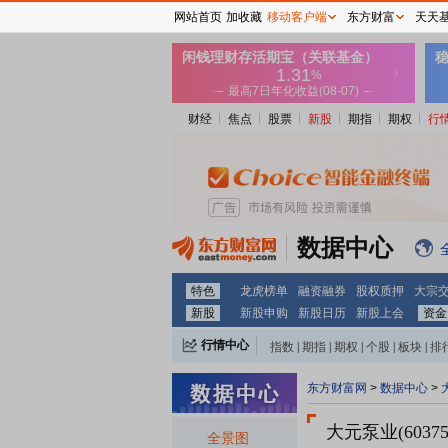
网站首页
加收藏
移动客户端
东方财富
天天
财经
焦点
股票
新股
期指
期权
行
数据中心
特色
龙虎榜单
融资融券
股权质押
大宗
新股
新股申购
新股日历
新股上会
资金
行情中心
指数
|
期指
|
期权
|
个股
|
板块
|
排
东方财富网
>
数据中心
>
大元泵业(60375
全景图