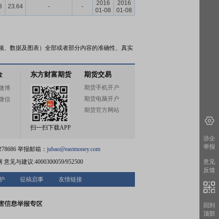
2016
2016
8
23.64
-
-
01-08
01-08
频、数据及图表）全部或者部分内容的准确性、真实
金
东方财富期货
期货交易
期货手机开户
微博
期货电脑开户
微信
期货官方网站
扫一扫下载APP
涉企
举报
78686 举报邮箱：
jubao@eastmoney.com
网
意见与建议:4000300059/952500
意见
反馈
护
征稿启事
友情链接
回到
顶部