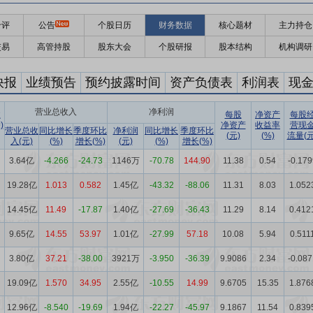
千评
公告
个股日历
财务数据
核心题材
主力持仓
交易
高管持股
股东大会
个股研报
股本结构
机构调研
快报
业绩预告
预约披露时间
资产负债表
利润表
现
营业总收入
净利润
收
每股
净资产
每股
)
净资产
收益率
营现
营业总收
同比增长
季度环比
净利润
同比增长
季度环比
(元)
(%)
流量(元
入(元)
(%)
增长(%)
(元)
(%)
增长(%)
3.64亿
-4.266
-24.73
1146万
-70.78
144.90
11.38
0.54
-0.179
19.28亿
1.013
0.582
1.45亿
-43.32
-88.06
11.31
8.03
1.052
14.45亿
11.49
-17.87
1.40亿
-27.69
-36.43
11.29
8.14
0.412
9.65亿
14.55
53.97
1.01亿
-27.99
57.18
10.08
5.94
0.511
3.80亿
37.21
-38.00
3921万
-3.950
-36.39
9.9086
2.34
-0.087
19.09亿
1.570
34.95
2.55亿
-10.55
14.99
9.6705
15.35
1.876
12.96亿
-8.540
-19.69
1.94亿
-22.27
-45.97
9.1867
11.54
0.839