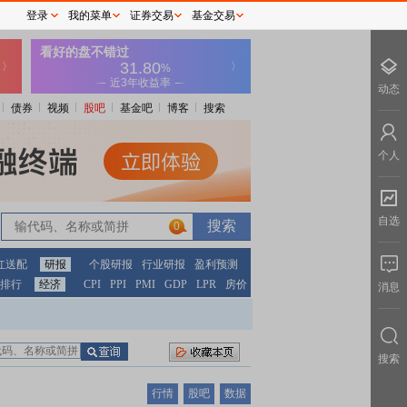
登录
我的菜单
证券交易
基金交易
动态
债券
视频
股吧
基金吧
博客
搜索
个人
自选
0
红送配
研报
个股研报
行业研报
盈利预测
排行
经济
CPI
PPI
PMI
GDP
LPR
房价
消息
搜索
行情
股吧
数据