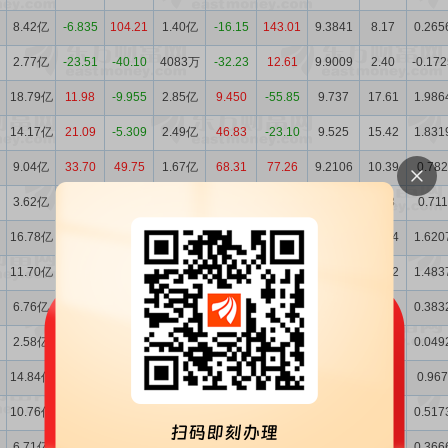
8.42亿
-6.835
104.21
1.40亿
-16.15
143.01
9.3841
8.17
0.265
2.77亿
-23.51
-40.10
4083万
-32.23
12.61
9.9009
2.40
-0.172
18.79亿
11.98
-9.955
2.85亿
9.450
-55.85
9.737
17.61
1.986
14.17亿
21.09
-5.309
2.49亿
46.83
-23.10
9.525
15.42
1.831
9.04亿
33.70
49.75
1.67亿
68.31
77.26
9.2106
10.39
0.782
3.62亿
40.08
-28.73
6024万
127.42
-33.85
9.2524
3.83
0.711
16.78亿
13.05
2.743
2.61亿
77.12
29.27
8.8791
18.94
1.620
11.70亿
8.780
18.33
1.70亿
49.73
-3.157
8.3285
12.72
1.483
6.76亿
0.675
61.66
9924万
35.20
174.62
7.8948
7.55
0.383
2.58亿
-11.22
-36.76
2649万
-24.52
-21.83
7.7341
2.06
0.049
14.84亿
5.037
1.049
1.47亿
-31.02
-15.13
7.5635
11.79
0.967
10.76亿
4.726
6.259
1.13亿
-33.91
4.248
7.3105
9.04
0.517
6.71亿
15.17
30.74
7340万
-26.28
9.141
7.0455
5.78
0.366