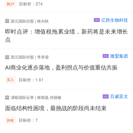
目标价：274
BUY
亿胜生物科技
国元国际控股 | 林兴秋
HK
即时点评：增值税拖累业绩，新药将是未来增长
点
微盟集团
国元国际控股 | 李承儒
HK
AI商业化逐步落地，盈利拐点与价值重估共振
目标价：1.61
买入
百威亚太
浦银国际证券 | 林闻嘉,何丽敏
HK
面临结构性困境，最挑战的阶段尚未结束
目标价：7
持有