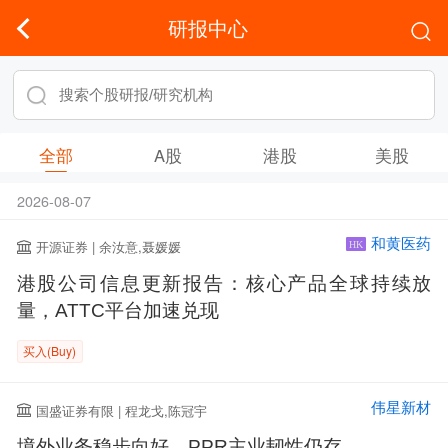
研报中心
全部
A股
港股
美股
2026-08-07
和黄医药
开源证券 | 余汝意,聂媛媛
HK
港股公司信息更新报告：核心产品全球持续放
量，ATTC平台加速兑现
买入(Buy)
伟星新材
国盛证券有限 | 程龙戈,陈冠宇
境外业务稳步向好，PPR主业韧性仍存