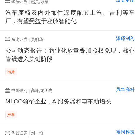
双英集团
华源证券 | 赵昊,万枭
汽车座椅及内外饰件深度配套上汽、吉利等车
厂，有望受益于座舱智能化
泽璟制药
东北证券 | 吴明华
公司动态报告：商业化放量叠加授权兑现，核心
管线进入关键阶段
增持
风华高科
中国银河 | 高峰,龙天光
MLCC领军企业，AI服务器和电车助增长
推荐
裕同科技
华创证券 | 刘一怡