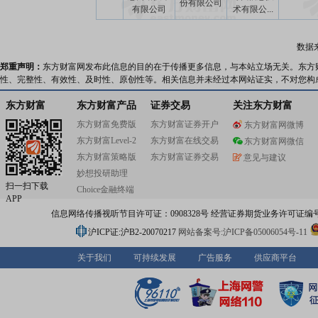
份有限公司
有限公司
术有限公...
数据
郑重声明：
东方财富网发布此信息的目的在于传播更多信息，与本站立场无关。东方
性、完整性、有效性、及时性、原创性等。相关信息并未经过本网站证实，不对您构
东方财富
东方财富产品
证券交易
关注东方财富
东方财富免费版
东方财富证券开户
东方财富网微博
东方财富Level-2
东方财富在线交易
东方财富网微信
东方财富策略版
东方财富证券交易
意见与建议
妙想投研助理
扫一扫下载
Choice金融终端
APP
信息网络传播视听节目许可证：0908328号 经营证券期货业务许可证编号：91310
沪ICP证:沪B2-20070217
网站备案号:沪ICP备05006054号-11
关于我们
可持续发展
广告服务
供应商平台