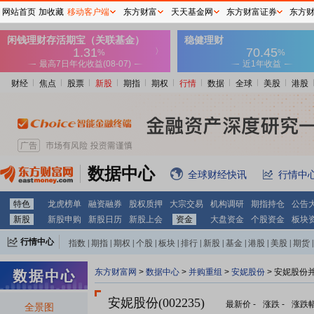
网站首页
加收藏
移动客户端
东方财富
天天基金网
东方财富证券
东方
财经
焦点
股票
新股
期指
期权
行情
数据
全球
美股
港股
数据中心
全球财经快讯
行情中
特色
龙虎榜单
融资融券
股权质押
大宗交易
机构调研
期指持仓
公告
新股
新股申购
新股日历
新股上会
资金
大盘资金
个股资金
板块
行情中心
指数
|
期指
|
期权
|
个股
|
板块
|
排行
|
新股
|
基金
|
港股
|
美股
|
期货
|
外汇
|
黄金
|
自选股
|
自选基金
东方财富网
>
数据中心
>
并购重组
>
安妮股份
> 安妮股份
安妮股份(002235)
最新价
-
涨跌
-
涨跌
全景图