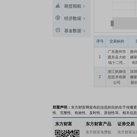
期货期权
经济数据
基金数据
序号
交易标的
广东惠州市
惠
1
惠东县大岭
娜
镇十二托...
有
浙江执御信
深
2
息技术有限
娜
公司
股份
郑重声明：
东方财富网发布此信息的目的在于传播更
性、完整性、有效性、及时性、原创性等。相关信息
东方财富
东方财富产品
证券交易
东方财富免费版
东方财富证