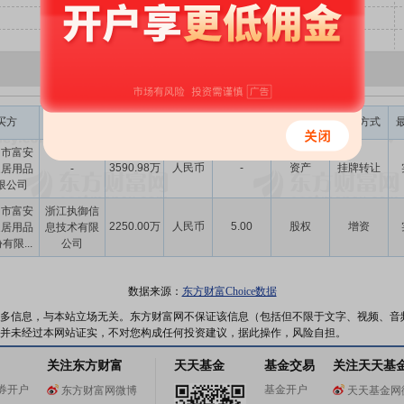
交易金额
股权转让
买方
卖方
币种
标的类型
并购方式
(元)
比例(%)
州市富安
3590.98万
人民币
-
资产
挂牌转让
家居用品
-
限公司
圳市富安
浙江执御信
2250.00万
人民币
5.00
股权
增资
家居用品
息技术有限
有限...
公司
数据来源：
东方财富Choice数据
多信息，与本站立场无关。东方财富网不保证该信息（包括但不限于文字、视频、音
并未经过本网站证实，不对您构成任何投资建议，据此操作，风险自担。
关注东方财富
天天基金
基金交易
关注天天基
券开户
基金开户
东方财富网微博
天天基金网