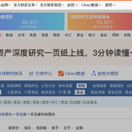
基金网
东方财富证券
东方财富期货
妙想
Choice数据
股吧
情
数据
全球
美股
港股
期货
外汇
黄金
银行
基金
理财
保险
全球财经快讯
行情中心
Choice数据
妙想大模型
交易
机构调研
期指持仓
公告大全
条件选股
财报
业绩报表
最新预告
分
大盘资金
个股资金
板块资金
沪 港 通
基金
基金净值
基金定投
基金
行
|
新股
|
基金
|
港股
|
美股
|
期货
|
外汇
|
黄金
|
自选股
|
自选基金
并购重组
>
富安娜
> 富安娜并购重组
最新价
-
涨跌
-
涨跌幅
-
换手
-
总手
-
金额
-