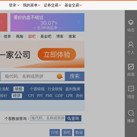
登录
我的菜单
证券交易
基金交易
动态
债券
视频
股吧
基金吧
博客
搜索
个人
自选
0
红送配
研报
个股研报
行业研报
盈利预测
排行
经济
CPI
PPI
PMI
GDP
LPR
房价
消息
个股数据查询：
搜索
行情
股吧
数据