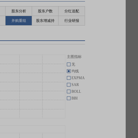
股东分析
股东户数
分红送配
并购重组
股东增减持
行业研报
主图指标
无
均线
EXPMA
SAR
BOLL
BBI