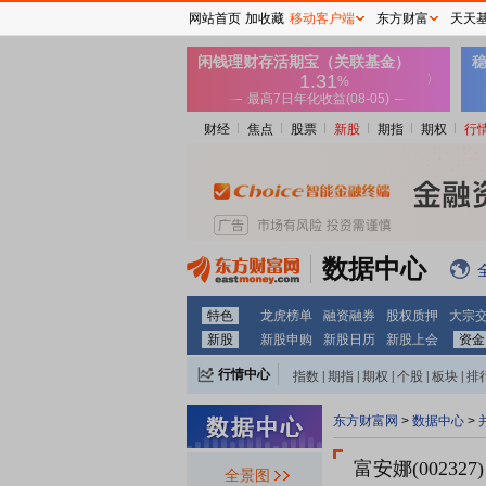
网站首页
加收藏
移动客户端
东方财富
天天
财经
焦点
股票
新股
期指
期权
行
数据中心
特色
龙虎榜单
融资融券
股权质押
大宗
新股
新股申购
新股日历
新股上会
资金
行情中心
指数
|
期指
|
期权
|
个股
|
板块
|
排
东方财富网
>
数据中心
>
富安娜(002327)
全景图