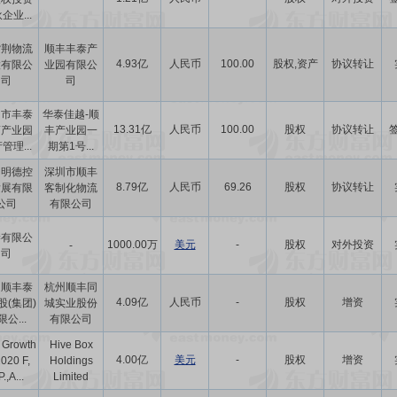
企业...
紫荆物流
顺丰丰泰产
4.93亿
人民币
100.00
股权,资产
协议转让
股有限公
业园有限公
司
司
圳市丰泰
华泰佳越-顺
13.31亿
人民币
100.00
股权
协议转让
商产业园
丰产业园一
管理...
期第1号...
圳明德控
深圳市顺丰
8.79亿
人民币
69.26
股权
协议转让
发展有限
客制化物流
公司
有限公司
榛有限公
1000.00万
美元
-
股权
对外投资
-
司
圳顺丰泰
杭州顺丰同
4.09亿
人民币
-
股权
增资
股(集团)
城实业股份
公...
有限公司
 Growth
Hive Box
4.00亿
美元
-
股权
增资
2020 F,
Holdings
P.,A...
Limited