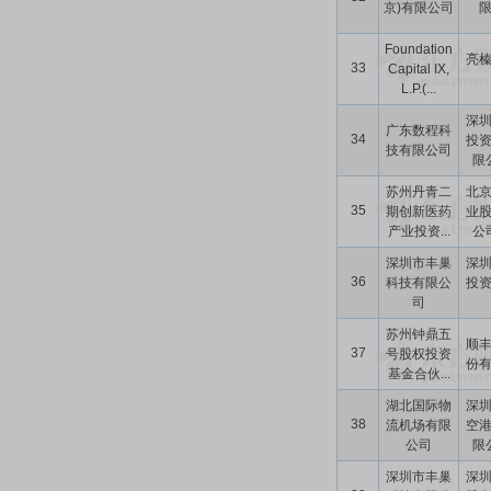
京)有限公司
Foundation
亮
33
Capital IX,
L.P.(...
深
广东数程科
34
投
技有限公司
限公
苏州丹青二
北
35
期创新医药
业
产业投资...
公司
深圳市丰巢
深
36
科技有限公
投
司
苏州钟鼎五
顺
37
号股权投资
份
基金合伙...
湖北国际物
深
38
流机场有限
空
公司
限公
深圳市丰巢
深