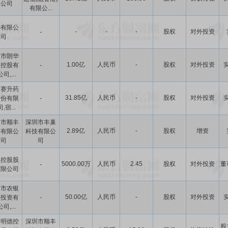
限公司
有限公...
榛有限公
-
-
-
股权
对外投资
-
司
圳市朗华
1.00亿
人民币
-
股权
对外投资
资控股有
-
司,...
京赛升药
31.85亿
人民币
-
股权
对外投资
股份有限
-
,宿...
圳市顺丰
深圳市丰巢
2.89亿
人民币
-
股权
增资
资有限公
科技有限公
司
司
丰控股股
5000.00万
人民币
2.45
股权
对外投资
董
-
有限公司
圳市农银
50.00亿
人民币
-
股权
对外投资
港投资有
-
司,...
圳明德控
深圳市顺丰
股