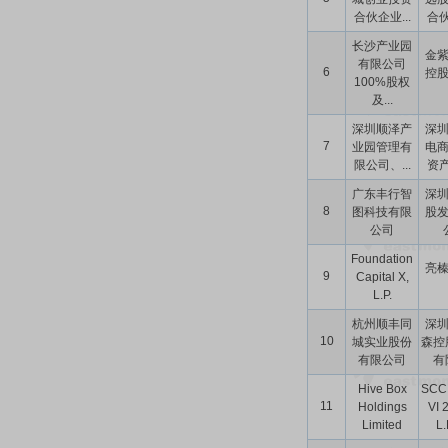
合伙企业...
合伙
长沙产业园
金
有限公司
6
控
100%股权
及...
深圳顺泽产
深
7
业园管理有
电
限公司、...
资产
广东丰行智
深
8
图科技有限
股
公司
Foundation
亮
9
Capital X,
L.P.
杭州顺丰同
深
10
城实业股份
森控
有限公司
有限
Hive Box
SCC
11
Holdings
VI 
Limited
L.