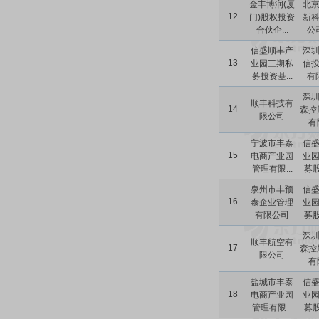
金丰博润(厦
北
12
门)股权投资
新
合伙企...
公司
信盛顺丰产
深
13
业园三期私
信
募投资基...
有
深
顺丰科技有
14
森控
限公司
有限
宁波市丰泰
信
15
电商产业园
业
管理有限...
募股
泉州市丰预
信
16
泰企业管理
业
有限公司
募股
深
顺丰航空有
17
森控
限公司
有限
盐城市丰泰
信
18
电商产业园
业
管理有限...
募股