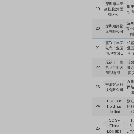
深圳顺丰泰
顺
19
森控股(集团)
份
有限公...
深
深圳顺路物
20
森控
流有限公司
有限
嘉兴市丰泰
信
21
电商产业园
业
管理有限...
募股
无锡市丰泰
信
22
电商产业园
业
管理有限...
募股
深
中邮智递科
23
网
技有限公司
Hive Box
浙
24
Holdings
络
Limited
公司
CC SF
Pa
China
Su
25
Logistics
Limi