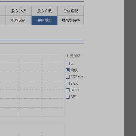
股东分析
股东户数
分红送配
机构调研
并购重组
股东增减持
主图指标
无
均线
EXPMA
SAR
BOLL
BBI