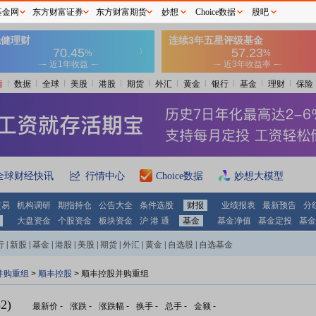
基金网
东方财富证券
东方财富期货
妙想
Choice数据
股吧
情
数据
全球
美股
港股
期货
外汇
黄金
银行
基金
理财
保险
全球财经快讯
行情中心
Choice数据
妙想大模型
交易
机构调研
期指持仓
公告大全
条件选股
财报
业绩报表
最新预告
分
大盘资金
个股资金
板块资金
沪 港 通
基金
基金净值
基金定投
基金
行
|
新股
|
基金
|
港股
|
美股
|
期货
|
外汇
|
黄金
|
自选股
|
自选基金
并购重组
>
顺丰控股
> 顺丰控股并购重组
2)
最新价
-
涨跌
-
涨跌幅
-
换手
-
总手
-
金额
-