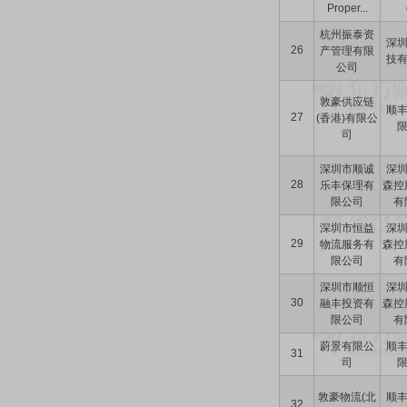
Proper...
杭州振泰资
深
26
产管理有限
技
公司
敦豪供应链
顺
27
(香港)有限公
司
深圳市顺诚
深
28
乐丰保理有
森控
限公司
有限
深圳市恒益
深
29
物流服务有
森控
限公司
有限
深圳市顺恒
深
30
融丰投资有
森控
限公司
有限
蔚景有限公
顺
31
司
敦豪物流(北
顺
32