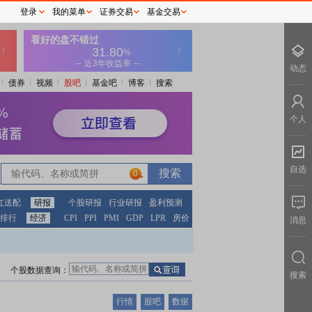
登录
我的菜单
证券交易
基金交易
动态
债券
视频
股吧
基金吧
博客
搜索
个人
自选
0
红送配
研报
个股研报
行业研报
盈利预测
排行
经济
CPI
PPI
PMI
GDP
LPR
房价
消息
个股数据查询：
搜索
行情
股吧
数据