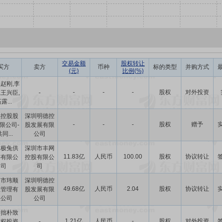
交易金额
股权转让
买方
卖方
币种
标的类型
并购方式
(元)
比例(%)
,赵刚,李
-
-
-
股权
对外投资
,王兴臣,
-
露...
丰控股股
深圳明德控
-
-
-
股权
赠予
限公司-
股发展有限
共同...
公司
圳极兔供
深圳市丰网
11.83亿
人民币
100.00
股权
协议转让
链有限公
控股有限公
司
司
圳市玮顺
深圳明德控
49.68亿
人民币
2.04
股权
协议转让
业管理有
股发展有限
限公司
公司
门拙朴致
1.21亿
人民币
-
股权
对外投资
股权投资
-