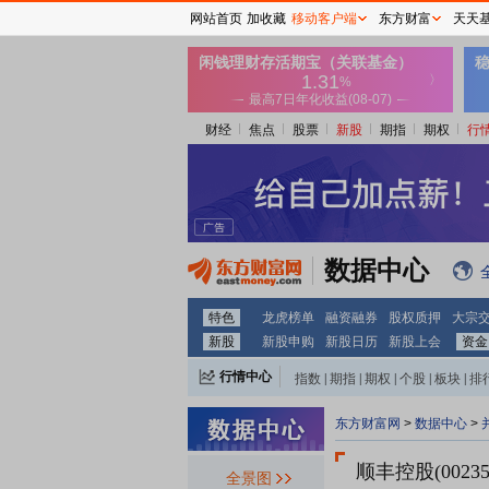
网站首页
加收藏
移动客户端
东方财富
天天
财经
焦点
股票
新股
期指
期权
行
数据中心
特色
龙虎榜单
融资融券
股权质押
大宗
新股
新股申购
新股日历
新股上会
资金
行情中心
指数
|
期指
|
期权
|
个股
|
板块
|
排
东方财富网
>
数据中心
>
顺丰控股(00235
全景图