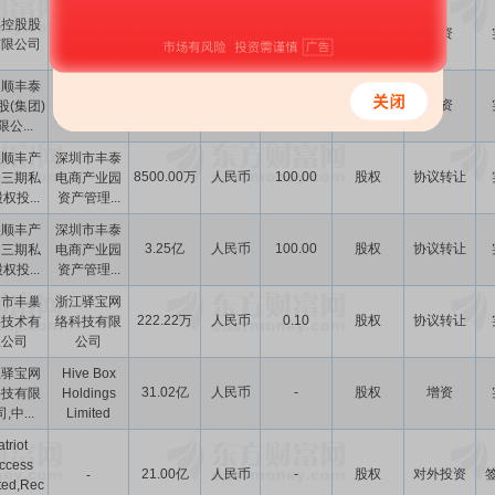
深圳顺丰泰
丰控股股
76.74亿
人民币
-
股权
增资
森控股(集团)
有限公司
有限公...
圳顺丰泰
深圳顺路物
2.95亿
人民币
-
股权
增资
股(集团)
流有限公司
公...
盛顺丰产
深圳市丰泰
8500.00万
人民币
100.00
股权
协议转让
园三期私
电商产业园
权投...
资产管理...
盛顺丰产
深圳市丰泰
3.25亿
人民币
100.00
股权
协议转让
园三期私
电商产业园
权投...
资产管理...
圳市丰巢
浙江驿宝网
222.22万
人民币
0.10
股权
协议转让
络技术有
络科技有限
限公司
公司
江驿宝网
Hive Box
31.02亿
人民币
-
股权
增资
科技有限
Holdings
,中...
Limited
triot
ccess
21.00亿
人民币
-
股权
对外投资
-
ted,Rec