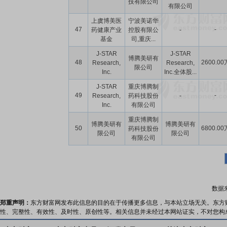
技有限公司
有限公司
上虞博美医
宁波美诺华
47
-
药健康产业
控股有限公
-
基金
司,重庆...
J-STAR
J-STAR
博腾美研有
48
2600.00
Research,
Research,
限公司
Inc.
Inc.全体股...
J-STAR
重庆博腾制
49
-
Research,
药科技股份
-
Inc.
有限公司
重庆博腾制
博腾美研有
博腾美研有
50
6800.00
药科技股份
限公司
限公司
有限公司
数据
郑重声明：
东方财富网发布此信息的目的在于传播更多信息，与本站立场无关。东方
性、完整性、有效性、及时性、原创性等。相关信息并未经过本网站证实，不对您构