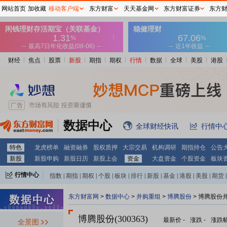
网站首页
加收藏
移动客户端
东方财富
天天基金网
东方财富证券
东方
财经
焦点
股票
新股
期指
期权
行情
数据
全球
美股
港股
数据中心
全球财经快讯
行情中
特色
龙虎榜单
融资融券
股权质押
大宗交易
机构调研
期指持仓
公告
新股
新股申购
新股日历
新股上会
资金
大盘资金
个股资金
板块
行情中心
指数
|
期指
|
期权
|
个股
|
板块
|
排行
|
新股
|
基金
|
港股
|
美股
|
期货
|
外汇
|
黄金
|
自选股
|
自选基金
东方财富网
>
数据中心
>
并购重组
>
博腾股份
> 博腾股份
博腾股份(300363)
最新价
-
涨跌
-
涨跌
全景图