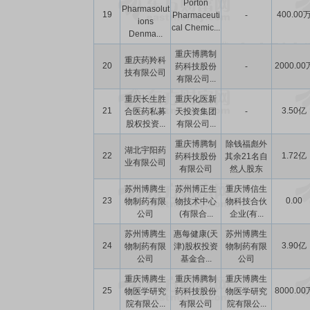
Porton
Pharmasolut
19
400.00
Pharmaceuti
-
ions
cal Chemic...
Denma...
重庆博腾制
重庆药羚科
20
2000.00
药科技股份
-
技有限公司
有限公司...
重庆长生胜
重庆化医新
21
3.50亿
合医药私募
天投资集团
-
股权投资...
有限公司...
重庆博腾制
除钱福彪外
湖北宇阳药
22
1.72亿
药科技股份
其余21名自
业有限公司
有限公司
然人股东
苏州博腾生
苏州博正生
重庆博信生
23
0.00
物制药有限
物技术中心
物科技合伙
公司
(有限合...
企业(有...
苏州博腾生
惠每健康(天
苏州博腾生
24
3.90亿
物制药有限
津)股权投资
物制药有限
公司
基金合...
公司
重庆博腾生
重庆博腾制
重庆博腾生
25
8000.00
物医学研究
药科技股份
物医学研究
院有限公...
有限公司
院有限公...