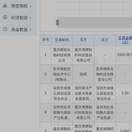
期货期权
经济数据
基金数据
交易金
序号
交易标的
买方
卖方
(元)
重庆曜初生
重庆博腾制
1
3000.00
物科技有限
药科技股份
-
公司
有限公司
苏州博航生
苏州博晖生
2
-
物技术中心
陈晖
物科技有限
(有限合...
责任公司
深圳市倚锋
湖州南浔产
深圳市倚锋
3
1.00
云鼎创业投
业振兴母基
云鼎创业投
资合伙企...
金股权投...
资合伙企...
深圳市松禾
重庆博腾制
深圳市松禾
4
-
细胞与基因
药科技股份
细胞与基因
产业私募...
有限公司
产业私募...
重庆博腾制
重庆博腾药
重庆博腾药
5
3.00亿
药科技股份