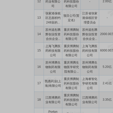
12
2.00亿
药业有限公
药科技股份
-
司
有限公司
张家港保税
江苏省张家
项目公司(暂
13
-
区总面积约
港保税区管
定名)
248亩的...
理委员会
苏州道彤腾
重庆博腾制
苏州道彤腾
14
2000.00
辉创业投资
药科技股份
辉创业投资
合伙企业...
有限公司
合伙企业...
上海飞腾医
重庆博腾制
上海飞腾医
15
6000.00
药科技有限
药科技股份
药科技有限
公司
有限公司
公司
苏州博腾生
重庆博腾生
苏州博腾生
16
5.20亿
物制药有限
物医学研究
物制药有限
公司
院有限公...
公司
重庆博腾制
上海睿智化
凯惠药业(上
17
2.41亿
药科技股份
学研究有限
海)有限公司
有限公司
公司
重庆博腾制
江西博腾药
江西博腾药
18
3.35亿
药科技股份
业有限公司
业有限公司
有限公司
Porton