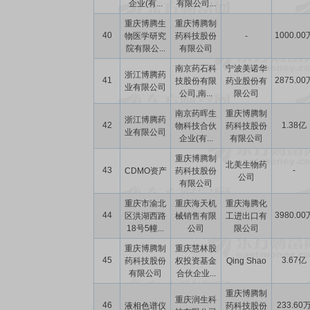
企业(有...
有限公司...
重庆博腾生
重庆博腾制
40
1000.00
物医学研究
药科技股份
-
院有限公...
有限公司
南京药石科
宁波美诺华
浙江博腾药
41
2875.00
技股份有限
药业股份有
业有限公司
公司,南...
限公司
南京药晖生
重庆博腾制
浙江博腾药
42
1.38亿
物科技合伙
药科技股份
业有限公司
企业(有...
有限公司
重庆博腾制
北美生物药
43
-
CDMO资产
药科技股份
公司
有限公司
重庆市渝北
重庆海天机
重庆海腾化
44
3980.00
区洪湖西路
械销售有限
工进出口有
18号5幢...
公司
限公司
重庆博腾制
重庆慧林股
45
3.67亿
药科技股份
权投资基金
Qing Shao
有限公司
合伙企业...
重庆博腾制
重庆润生科
46
233.60
液相色谱仪
药科技股份