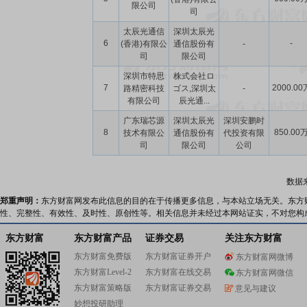
限公司
司
太辰光通信
深圳太辰光
6
-
(香港)有限公
通信股份有
-
司
限公司
深圳市特思
株式会社ロ
7
2000.00
路精密科技
ゴス,深圳太
-
有限公司
辰光通...
广东瑞芯源
深圳太辰光
深圳安鹏时
8
850.00
技术有限公
通信股份有
代投资有限
司
限公司
公司
数据
郑重声明：
东方财富网发布此信息的目的在于传播更多信息，与本站立场无关。东方
性、完整性、有效性、及时性、原创性等。相关信息并未经过本网站证实，不对您构
东方财富
东方财富产品
证券交易
关注东方财富
东方财富免费版
东方财富证券开户
东方财富网微博
东方财富Level-2
东方财富在线交易
东方财富网微信
东方财富策略版
东方财富证券交易
意见与建议
妙想投研助理