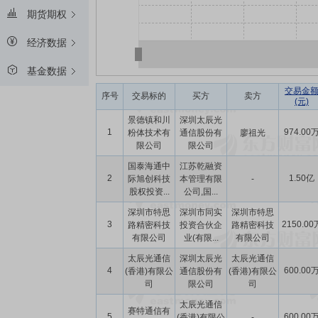
期货期权
经济数据
基金数据
交易金
序号
交易标的
买方
卖方
(元)
景德镇和川
深圳太辰光
1
974.00
粉体技术有
通信股份有
廖祖光
限公司
限公司
国泰海通中
江苏乾融资
2
1.50亿
际旭创科技
本管理有限
-
股权投资...
公司,国...
深圳市特思
深圳市同实
深圳市特思
3
2150.00
路精密科技
投资合伙企
路精密科技
有限公司
业(有限...
有限公司
太辰光通信
深圳太辰光
太辰光通信
4
600.00
(香港)有限公
通信股份有
(香港)有限公
司
限公司
司
太辰光通信
赛特通信有
5
600.00
(香港)有限公
-