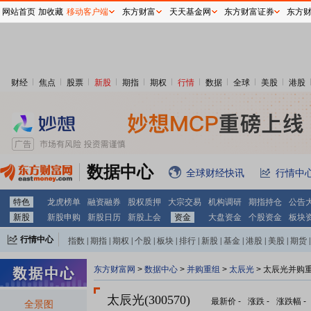
网站首页
加收藏
移动客户端
东方财富
天天基金网
东方财富证券
东方
财经
焦点
股票
新股
期指
期权
行情
数据
全球
美股
港股
数据中心
全球财经快讯
行情中
特色
龙虎榜单
融资融券
股权质押
大宗交易
机构调研
期指持仓
公告
新股
新股申购
新股日历
新股上会
资金
大盘资金
个股资金
板块
行情中心
指数
|
期指
|
期权
|
个股
|
板块
|
排行
|
新股
|
基金
|
港股
|
美股
|
期货
|
外汇
|
黄金
|
自选股
|
自选基金
东方财富网
>
数据中心
>
并购重组
>
太辰光
> 太辰光并购
太辰光(300570)
最新价
-
涨跌
-
涨跌幅
-
全景图