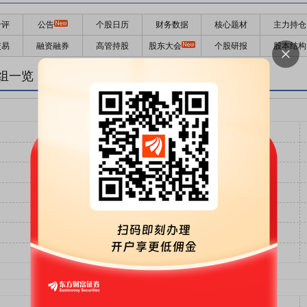
千评
公告
个股日历
财务数据
核心题材
主力持仓
交易
融资融券
高管持股
股东大会
个股研报
股本结构
组一览