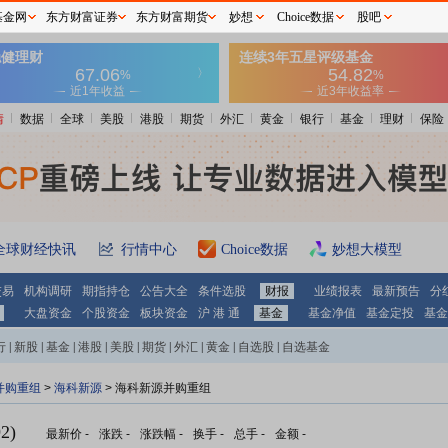
基金网
东方财富证券
东方财富期货
妙想
Choice数据
股吧
情
数据
全球
美股
港股
期货
外汇
黄金
银行
基金
理财
保险
全球财经快讯
行情中心
Choice数据
妙想大模型
交易
机构调研
期指持仓
公告大全
条件选股
财报
业绩报表
最新预告
分
大盘资金
个股资金
板块资金
沪 港 通
基金
基金净值
基金定投
基金
行
|
新股
|
基金
|
港股
|
美股
|
期货
|
外汇
|
黄金
|
自选股
|
自选基金
并购重组
>
海科新源
> 海科新源并购重组
2)
最新价
-
涨跌
-
涨跌幅
-
换手
-
总手
-
金额
-