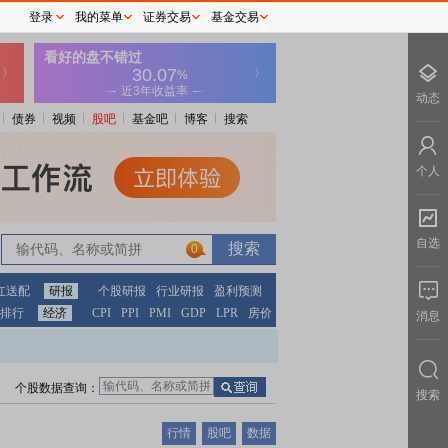
登录
我的菜单
证券交易
基金交易
动态
债券
视频
股吧
基金吧
博客
搜索
个人
自选
0
红送配
研报
个股研报
行业研报
盈利预测
排行
经济
CPI
PPI
PMI
GDP
LPR
房价
消息
个股数据查询：
搜索
行情
股吧
数据