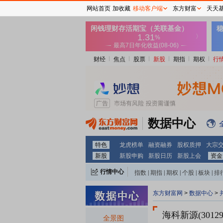
网站首页
加收藏
移动客户端
东方财富
天天
财经
焦点
股票
新股
期指
期权
行
数据中心
特色
龙虎榜单
融资融券
股权质押
大宗
新股
新股申购
新股日历
新股上会
资金
行情中心
指数
|
期指
|
期权
|
个股
|
板块
|
排
东方财富网
>
数据中心
>
海科新源(30129
全景图