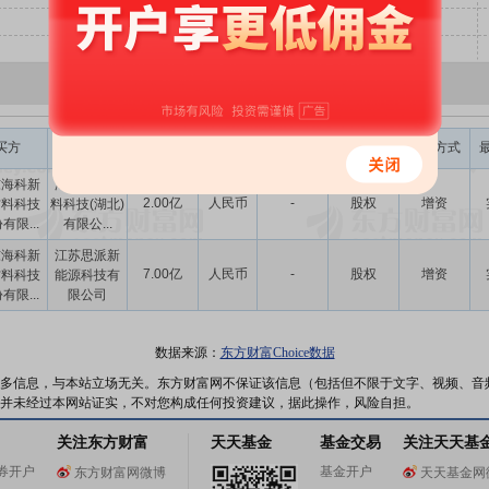
交易金额
股权转让
买方
卖方
币种
标的类型
并购方式
(元)
比例(%)
东海科新
海科新源材
2.00亿
人民币
-
股权
增资
材料科技
料科技(湖北)
有限...
有限公...
东海科新
江苏思派新
7.00亿
人民币
-
股权
增资
材料科技
能源科技有
有限...
限公司
数据来源：
东方财富Choice数据
多信息，与本站立场无关。东方财富网不保证该信息（包括但不限于文字、视频、音
并未经过本网站证实，不对您构成任何投资建议，据此操作，风险自担。
关注东方财富
天天基金
基金交易
关注天天基
券开户
基金开户
东方财富网微博
天天基金网