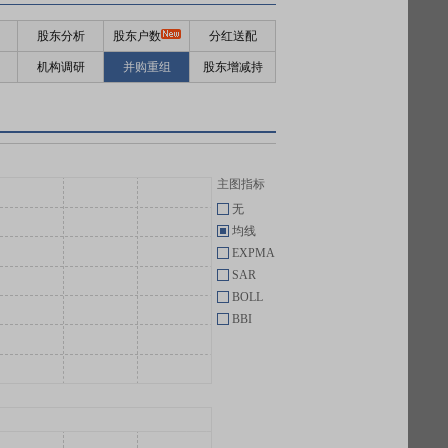
股东分析
股东户数
分红送配
机构调研
并购重组
股东增减持
主图指标
无
均线
EXPMA
SAR
BOLL
BBI