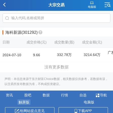
大宗交易
海科新源(301292)
日期
成交价格(元)
成交数量(股)
成交金额(元)
广
332.78万
3214.64万
2024-07-10
9.66
没有更多数据
声明：本信息来源于东方财富Choice数据，相关数据仅供参考，若数据有误，
以交易所发布数据为准，不构成投资建议。
资讯
股吧
数据
行情
自选
导航
触屏版
电脑版
给网站提点意见
下载APP