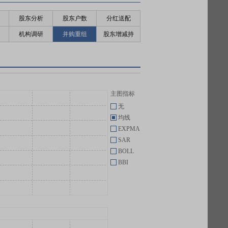
股东分析
股东户数
分红送配
机构调研
并购重组
股东增减持
主图指标
无
均线
EXPMA
SAR
BOLL
BBI