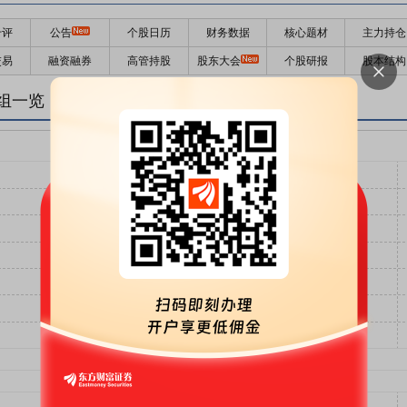
千评
公告
个股日历
财务数据
核心题材
主力持仓
交易
融资融券
高管持股
股东大会
个股研报
股本结构
组一览