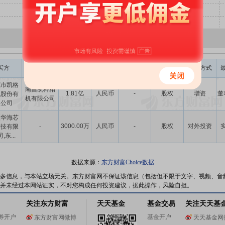
交易金额
股权转让
买方
卖方
币种
标的类型
并购方式
(元)
比例(%)
莞市凯格
南昌凯科精
1.81亿
人民币
-
股权
增资
董
机股份有
机有限公司
限公司
疆华海芯
3000.00万
人民币
-
股权
对外投资
科技有限
-
,东...
数据来源：
东方财富Choice数据
多信息，与本站立场无关。东方财富网不保证该信息（包括但不限于文字、视频、音
并未经过本网站证实，不对您构成任何投资建议，据此操作，风险自担。
关注东方财富
天天基金
基金交易
关注天天基
券开户
基金开户
东方财富网微博
天天基金网