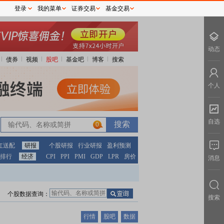
登录
我的菜单
证券交易
基金交易
动态
债券
视频
股吧
基金吧
博客
搜索
个人
自选
0
红送配
研报
个股研报
行业研报
盈利预测
排行
经济
CPI
PPI
PMI
GDP
LPR
房价
消息
个股数据查询：
搜索
行情
股吧
数据