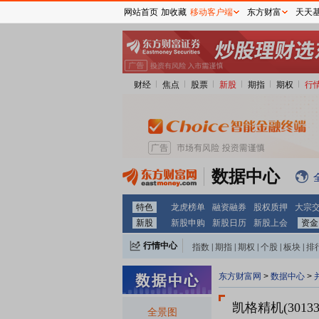
网站首页
加收藏
移动客户端
东方财富
天天
财经
焦点
股票
新股
期指
期权
行
数据中心
特色
龙虎榜单
融资融券
股权质押
大宗
新股
新股申购
新股日历
新股上会
资金
行情中心
指数
|
期指
|
期权
|
个股
|
板块
|
排
东方财富网
>
数据中心
>
凯格精机(30133
全景图