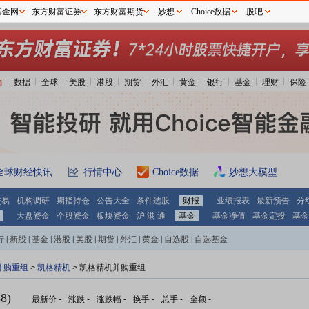
基金网
东方财富证券
东方财富期货
妙想
Choice数据
股吧
情
数据
全球
美股
港股
期货
外汇
黄金
银行
基金
理财
保险
全球财经快讯
行情中心
Choice数据
妙想大模型
交易
机构调研
期指持仓
公告大全
条件选股
财报
业绩报表
最新预告
分
大盘资金
个股资金
板块资金
沪 港 通
基金
基金净值
基金定投
基金
行
|
新股
|
基金
|
港股
|
美股
|
期货
|
外汇
|
黄金
|
自选股
|
自选基金
并购重组
>
凯格精机
> 凯格精机并购重组
8)
最新价
-
涨跌
-
涨跌幅
-
换手
-
总手
-
金额
-