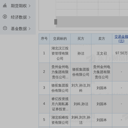
期货期权
经济数据
基金数据
交易金
序号
交易标的
买方
卖方
(元)
湖北汉江投
1
97.50万
资管理有限
孙洁
王文召
公司
贵州金州电
贵州金州电
骆驼集团股
2
-
力集团有限
力集团有限
份有限公司
责任公司...
责任公司
骆驼集团股
刘方,孙洁,刘
3
-
刘国本
份有限公司
科
睿亿投资揽
4
-
月六期私募
刘科,孙洁
刘国本
证券投资...
湖北驼峰投
刘科,刘方,孙
5
-
刘国本
资有限公司
洁