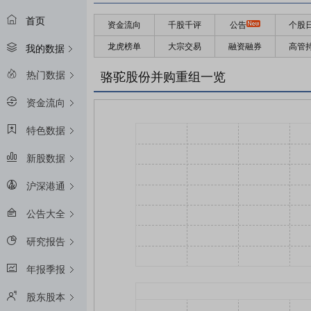
首页
资金流向
千股千评
公告
个股
龙虎榜单
大宗交易
融资融券
高管
我的数据
热门数据
骆驼股份并购重组一览
资金流向
特色数据
新股数据
沪深港通
公告大全
研究报告
年报季报
股东股本