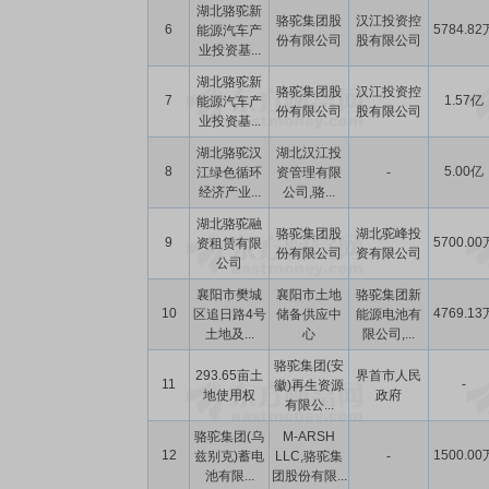
湖北骆驼新
骆驼集团股
汉江投资控
6
5784.82
能源汽车产
份有限公司
股有限公司
业投资基...
湖北骆驼新
骆驼集团股
汉江投资控
7
1.57亿
能源汽车产
份有限公司
股有限公司
业投资基...
湖北骆驼汉
湖北汉江投
8
5.00亿
江绿色循环
资管理有限
-
经济产业...
公司,骆...
湖北骆驼融
骆驼集团股
湖北驼峰投
9
5700.00
资租赁有限
份有限公司
资有限公司
公司
襄阳市樊城
襄阳市土地
骆驼集团新
10
4769.13
区追日路4号
储备供应中
能源电池有
土地及...
心
限公司,...
骆驼集团(安
293.65亩土
界首市人民
11
-
徽)再生资源
地使用权
政府
有限公...
骆驼集团(乌
M-ARSH
12
1500.00
兹别克)蓄电
LLC,骆驼集
-
池有限...
团股份有限...