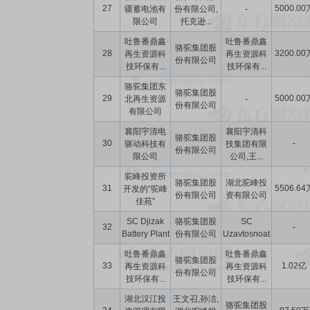
27
5000.00
疆蓄电池有
份有限公司,
-
限公司
托克逊...
吐鲁番鼎鑫
吐鲁番鼎鑫
骆驼集团股
28
3200.00
再生资源科
再生资源科
份有限公司
技环保有...
技环保有...
骆驼集团东
骆驼集团股
29
5000.00
北再生资源
-
份有限公司
有限公司
襄阳宇清电
襄阳宇清科
骆驼集团股
30
-
驱动科技有
技集团有限
份有限公司
限公司
公司,王...
驼峰投资所
骆驼集团股
湖北驼峰投
31
5506.64
开发的“驼峰
份有限公司
资有限公司
佳苑”
SC Djizak
骆驼集团股
SC
32
-
Battery Plant
份有限公司
Uzavtosnoat
吐鲁番鼎鑫
吐鲁番鼎鑫
骆驼集团股
33
1.02亿
再生资源科
再生资源科
份有限公司
技环保有...
技环保有...
湖北汉江投
王文召,孙洁,
骆驼集团股