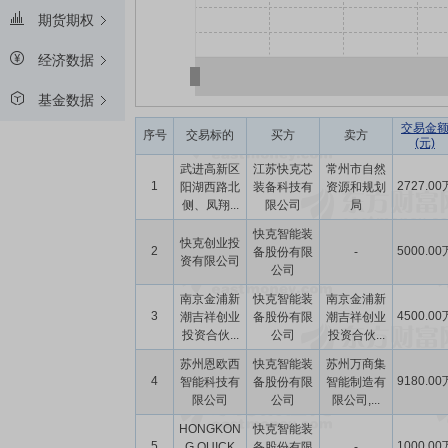
期货期权
经济数据
基金数据
交易金
序号
交易标的
买方
卖方
(元)
武进高新区
江苏快克芯
常州市自然
1
2727.00
阳湖西路北
装备科技有
资源和规划
侧、凤翔...
限公司
局
快克智能装
快克创业投
2
5000.00
备股份有限
-
资有限公司
公司
南京金浦新
快克智能装
南京金浦新
3
4500.00
潮吉祥创业
备股份有限
潮吉祥创业
投资合伙...
公司
投资合伙...
苏州恩欧西
快克智能装
苏州万商集
4
9180.00
智能科技有
备股份有限
智能制造有
限公司
公司
限公司,...
HONGKON
快克智能装
5
1000.00
G QUICK
备股份有限
-