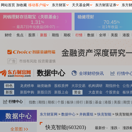
网站首页
加收藏
移动客户端
东方财富
天天基金网
东方财富证券
东方
财经
焦点
股票
新股
期指
期权
行情
数据
全球
美股
港股
数据中心
全球财经快讯
行情中
特色
龙虎榜单
融资融券
股权质押
大宗交易
机构调研
期指持仓
公告
新股
新股申购
新股日历
新股上会
资金
大盘资金
个股资金
板块
行情中心
指数
|
期指
|
期权
|
个股
|
板块
|
排行
|
新股
|
基金
|
港股
|
美股
|
期货
|
外汇
|
黄金
|
自选股
|
自选基金
东方财富网
>
数据中心
>
并购重组
>
快克智能
> 快克智能
快克智能(603203)
最新价
-
涨跌
-
涨跌
全景图