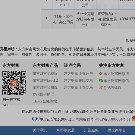
LIMITED
公司
常州快克锡
正荣御品(上
“虹桥正荣中
6
4894.37
焊股份有限
海)置业发展
心” 办公用房
公司
有限公...
数据
郑重声明：
东方财富网发布此信息的目的在于传播更多信息，与本站立场无关。东方
性、完整性、有效性、及时性、原创性等。相关信息并未经过本网站证实，不对您构
东方财富
东方财富产品
证券交易
关注东方财富
东方财富免费版
东方财富证券开户
东方财富网微博
东方财富Level-2
东方财富在线交易
东方财富网微信
东方财富策略版
东方财富证券交易
意见与建议
妙想投研助理
扫一扫下载
Choice金融终端
APP
信息网络传播视听节目许可证：0908328号 经营证券期货业务许可证编号：91310
沪ICP证:沪B2-20070217
网站备案号:沪ICP备05006054号-11
关于我们
可持续发展
广告服务
供应商平台