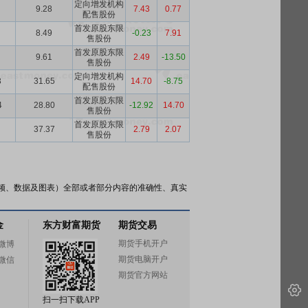
定向增发机构
9.28
7.43
0.77
配售股份
首发原股东限
8.49
-0.23
7.91
售股份
首发原股东限
9.61
2.49
-13.50
售股份
定向增发机构
3
31.65
14.70
-8.75
配售股份
首发原股东限
4
28.80
-12.92
14.70
售股份
首发原股东限
37.37
2.79
2.07
售股份
频、数据及图表）全部或者部分内容的准确性、真实
金
东方财富期货
期货交易
期货手机开户
微博
期货电脑开户
微信
期货官方网站
扫一扫下载APP