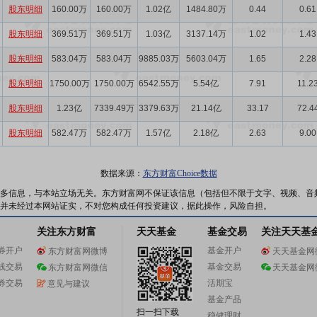
股东明细
160.00万
160.00万
1.02亿
1484.80万
0.44
0.61
股东明细
369.51万
369.51万
1.03亿
3137.14万
1.02
1.43
股东明细
583.04万
583.04万
9885.03万
5603.04万
1.65
2.28
股东明细
1750.00万
1750.00万
6542.55万
5.54亿
7.91
11.2
股东明细
1.23亿
7339.49万
3379.63万
21.14亿
33.17
72.4
股东明细
582.47万
582.47万
1.57亿
2.18亿
2.63
9.00
数据来源：
东方财富Choice数据
多信息，与本站立场无关。东方财富网不保证该信息（包括但不限于文字、视频、音
并未经过本网站证实，不对您构成任何投资建议，据此操作，风险自担。
关注东方财富
天天基金
基金交易
关注天天基
券开户
基金开户
东方财富网微博
天天基金网
线交易
基金交易
东方财富网微信
天天基金网
券交易
活期宝
意见与建议
基金产品
扫一扫下载
稳健理财