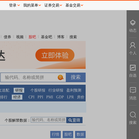
登录
我的菜单
证券交易
基金交易
动态
债券
视频
股吧
基金吧
博客
搜索
个人
自选
0
红送配
研报
个股研报
行业研报
盈利预测
排行
经济
CPI
PPI
PMI
GDP
LPR
房价
消息
个股解禁数据：
搜索
行情
股吧
数据