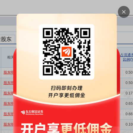
禁股东
解禁数量
实际解禁数
未解禁数
实际解禁市值
占总市值比
占流通
相关
(股)
量(股)
(元)
例(%)
比例(%
量(股)
股东明细
401.63万
401.63万
1.87亿
3670.85万
0.40
0.50
股东明细
401.63万
401.63万
1.91亿
3670.85万
0.40
0.50
股东明细
137.50万
137.50万
1.95亿
1256.75万
0.14
0.17
股东明细
779.13万
522.25万
1.96亿
4590.58万
0.52
0.65
股东明细
736.38万
515.13万
2.21亿
5707.59万
0.51
0.66
股东明细
85.80万
78.60万
2.01亿
550.20万
0.08
0.10