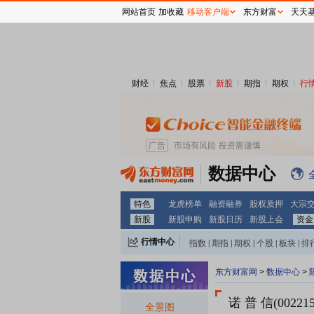
网站首页
加收藏
移动客户端
东方财富
天天
财经
焦点
股票
新股
期指
期权
行
数据中心
特色
龙虎榜单
融资融券
股权质押
大宗
新股
新股申购
新股日历
新股上会
资金
行情中心
指数
|
期指
|
期权
|
个股
|
板块
|
排
东方财富网
>
数据中心
>
诺 普 信(002215
全景图