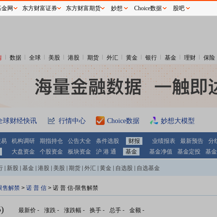
基金网
东方财富证券
东方财富期货
妙想
Choice数据
股吧
情
数据
全球
美股
港股
期货
外汇
黄金
银行
基金
理财
保险
全球财经快讯
行情中心
Choice数据
妙想大模型
交易
机构调研
期指持仓
公告大全
条件选股
财报
业绩报表
最新预告
分
大盘资金
个股资金
板块资金
沪 港 通
基金
基金净值
基金定投
基金
行
|
新股
|
基金
|
港股
|
美股
|
期货
|
外汇
|
黄金
|
自选股
|
自选基金
限售解禁
>
诺 普 信
> 诺 普 信-限售解禁
)
最新价
-
涨跌
-
涨跌幅
-
换手
-
总手
-
金额
-