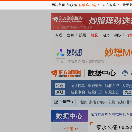
网站首页
加收藏
移动客户端
东方财富
天天
财经
焦点
股票
新股
期指
期权
行
数据中心
特色
龙虎榜单
融资融券
股权质押
大宗
新股
新股申购
新股日历
新股上会
资金
行情中心
指数
|
期指
|
期权
|
个股
|
板块
|
排
东方财富网
>
数据中心
>
泰永长征(00292
全景图