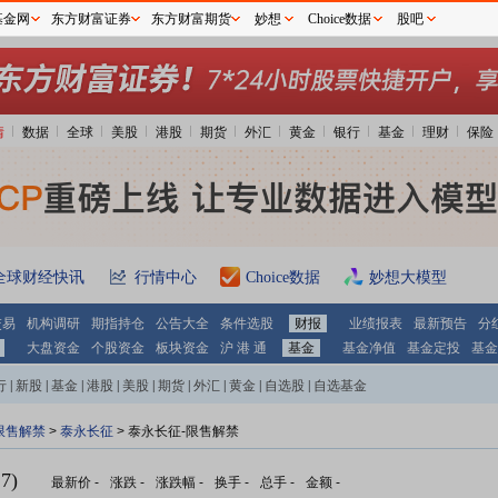
基金网
东方财富证券
东方财富期货
妙想
Choice数据
股吧
情
数据
全球
美股
港股
期货
外汇
黄金
银行
基金
理财
保险
全球财经快讯
行情中心
Choice数据
妙想大模型
交易
机构调研
期指持仓
公告大全
条件选股
财报
业绩报表
最新预告
分
大盘资金
个股资金
板块资金
沪 港 通
基金
基金净值
基金定投
基金
行
|
新股
|
基金
|
港股
|
美股
|
期货
|
外汇
|
黄金
|
自选股
|
自选基金
限售解禁
>
泰永长征
> 泰永长征-限售解禁
7)
最新价
-
涨跌
-
涨跌幅
-
换手
-
总手
-
金额
-