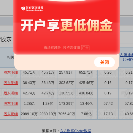
禁股东
解禁数量
实际解禁数
未解禁数
实际解禁市值
占总市值比
占流通
相关
(股)
量(股)
(元)
例(%)
比例(%
量(股)
股东明细
45.71万
45.71万
257.91万
652.71万
0.20
0.21
股东明细
36.43万
36.43万
303.62万
425.46万
0.16
0.17
股东明细
42.74万
42.74万
130.55万
436.84万
0.19
0.19
股东明细
1.28亿
1.28亿
173.29万
13.46亿
57.42
57.8
股东明细
2089.10万
2089.10万
7056.40万
7.68亿
17.13
40.6
数据来源：
东方财富Choice数据