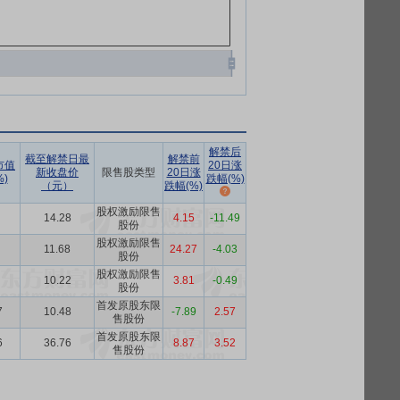
解禁后
截至解禁日最
解禁前
市值
20日涨
新收盘价
限售股类型
20日涨
)
跌幅(%)
（元）
跌幅(%)
股权激励限售
14.28
4.15
-11.49
股份
股权激励限售
11.68
24.27
-4.03
股份
股权激励限售
10.22
3.81
-0.49
股份
首发原股东限
7
10.48
-7.89
2.57
售股份
首发原股东限
6
36.76
8.87
3.52
售股份