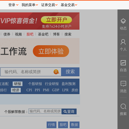
登录
我的菜单
证券交易
基金交易
动态
债券
视频
股吧
基金吧
博客
搜索
个人
自选
0
红送配
研报
个股研报
行业研报
盈利预测
排行
经济
CPI
PPI
PMI
GDP
LPR
房价
消息
个股解禁数据：
搜索
行情
股吧
数据