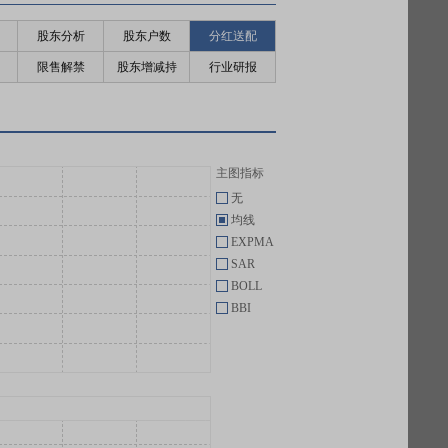
股东分析
股东户数
分红送配
限售解禁
股东增减持
行业研报
主图指标
无
均线
EXPMA
SAR
BOLL
BBI