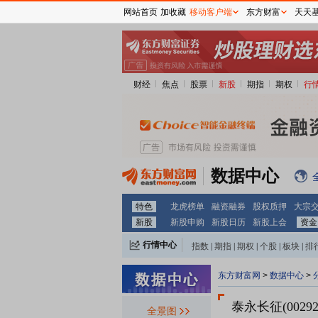
网站首页
加收藏
移动客户端
东方财富
天天
财经
焦点
股票
新股
期指
期权
行
数据中心
特色
龙虎榜单
融资融券
股权质押
大宗
新股
新股申购
新股日历
新股上会
资金
行情中心
指数
|
期指
|
期权
|
个股
|
板块
|
排
东方财富网
>
数据中心
>
泰永长征(00292
全景图