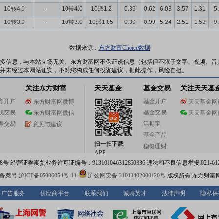
10转4.0
-
10转4.0
10派1.2
0.39
0.62
6.03
3.57
1.31
5
10转3.0
-
10转3.0
10派1.85
0.39
0.99
5.24
2.51
1.53
9
数据来源：
东方财富Choice数据
多信息，与本站立场无关。东方财富网不保证该信息（包括但不限于文字、视频、音
并未经过本网站证实，不对您构成任何投资建议，据此操作，风险自担。
关注东方财富
天天基金
基金交易
关注天天基
券开户
基金开户
东方财富网微博
天天基金网
线交易
基金交易
东方财富网微信
天天基金网
券交易
活期宝
意见与建议
基金产品
扫一扫下载
稳健理财
APP
 经营证券期货业务许可证编号：913101046312860336 违法和不良信息举报:021-612
案号:沪ICP备05006054号-11
沪公网安备 31010402000120号
版权所有:东方财富
广告服务
供应商平台
联系我们
诚聘英才
法律声明
隐私保