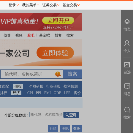
登录
我的菜单
证券交易
基金交易
动态
债券
视频
股吧
基金吧
博客
搜索
个人
自选
1
红送配
研报
个股研报
行业研报
盈利预测
排行
经济
CPI
PPI
PMI
GDP
LPR
房价
消息
个股分红数据：
搜索
行情
股吧
数据