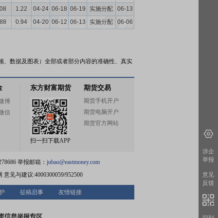
.08
1.22
04-24
06-18
06-19
实施分配
06-13
.88
0.94
04-20
06-12
06-13
实施分配
06-06
频、数据及图表）全部或者部分内容的准确性、真实
金
东方财富期货
期货交易
期货手机开户
微博
期货电脑开户
微信
期货官方网站
扫一扫下载APP
涉企
举报
78686 举报邮箱：
jubao@eastmoney.com
网
意见与建议:4000300059/952500
意见
反馈
护
征稿启事
友情链接