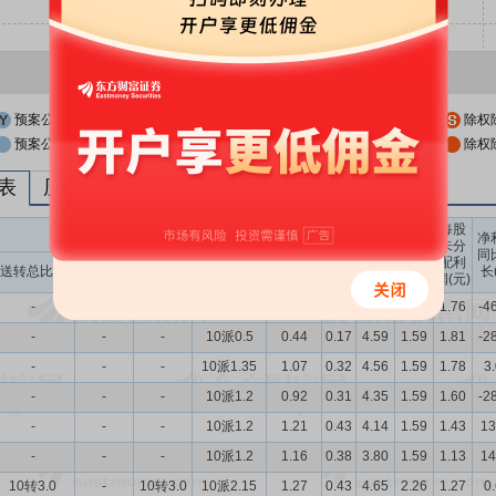
预案公布日
股权登记日
除权
预案公布日前一交易日
股权登记日前一交易日
除权
列表
历次分红派息与涨跌幅表现
每股
送转股份
现金分红
每股
每股
每股
净
未分
收益
净资
公积
同
配利
现金分红比
股息率
送转总比例
送股比例
转股比例
(元)
产(元)
金(元)
长
润(元)
例
（%）
-
-
-
10派0.5
0.36
0.17
4.54
1.59
1.76
-4
-
-
-
10派0.5
0.44
0.17
4.59
1.59
1.81
-2
-
-
-
10派1.35
1.07
0.32
4.56
1.59
1.78
3
-
-
-
10派1.2
0.92
0.31
4.35
1.59
1.60
-2
-
-
-
10派1.2
1.21
0.43
4.14
1.59
1.43
13
-
-
-
10派1.2
1.16
0.38
3.80
1.59
1.13
14
10转3.0
-
10转3.0
10派2.15
1.27
0.43
4.65
2.26
1.27
0