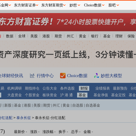
基金网
东方财富证券
东方财富期货
妙想
Choice数据
股吧
情
数据
全球
美股
港股
期货
外汇
黄金
银行
基金
理财
保险
全球财经快讯
行情中心
Choice数据
妙想大模型
交易
机构调研
期指持仓
公告大全
条件选股
财报
业绩报表
最新预告
分
大盘资金
个股资金
板块资金
沪 港 通
基金
基金净值
基金定投
基金
行
|
新股
|
基金
|
港股
|
美股
|
期货
|
外汇
|
黄金
|
自选股
|
自选基金
分红送配
>
泰永长征
> 泰永长征-分红送配
7)
最新价
-
涨跌
-
涨跌幅
-
换手
-
总手
-
金额
-