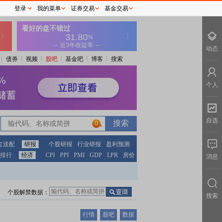
登录
我的菜单
证券交易
基金交易
动态
债券
视频
股吧
基金吧
博客
搜索
个人
自选
0
红送配
研报
个股研报
行业研报
盈利预测
排行
经济
CPI
PPI
PMI
GDP
LPR
房价
消息
个股解禁数据：
搜索
行情
股吧
数据