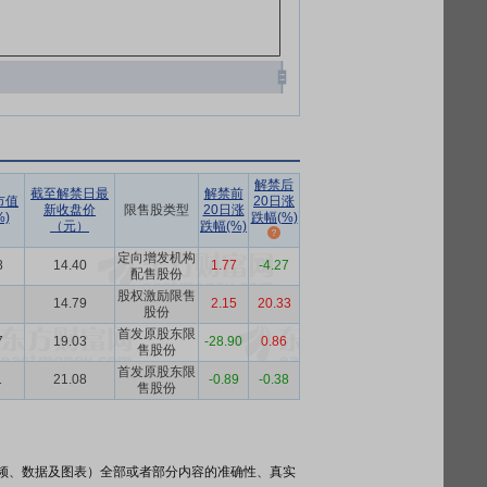
解禁后
截至解禁日最
解禁前
市值
20日涨
新收盘价
限售股类型
20日涨
)
跌幅(%)
（元）
跌幅(%)
定向增发机构
8
14.40
1.77
-4.27
配售股份
股权激励限售
14.79
2.15
20.33
股份
首发原股东限
7
19.03
-28.90
0.86
售股份
首发原股东限
1
21.08
-0.89
-0.38
售股份
频、数据及图表）全部或者部分内容的准确性、真实