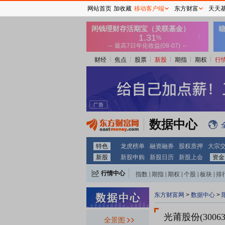
网站首页
加收藏
移动客户端
东方财富
天天
财经
焦点
股票
新股
期指
期权
行
数据中心
特色
龙虎榜单
融资融券
股权质押
大宗
新股
新股申购
新股日历
新股上会
资金
行情中心
指数
|
期指
|
期权
|
个股
|
板块
|
排
东方财富网
>
数据中心
>
光莆股份(30063
全景图