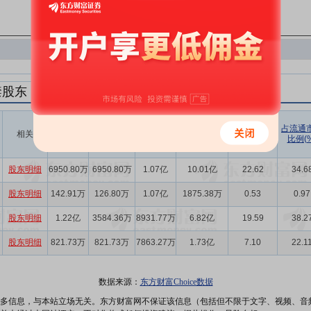
禁股东
解禁数量
实际解禁数
未解禁数
实际解禁市值
占总市值比
占流通
相关
(股)
量(股)
(元)
例(%)
比例(%
量(股)
股东明细
6950.80万
6950.80万
1.07亿
10.01亿
22.62
34.6
股东明细
142.91万
126.80万
1.07亿
1875.38万
0.53
0.97
股东明细
1.22亿
3584.36万
8931.77万
6.82亿
19.59
38.2
股东明细
821.73万
821.73万
7863.27万
1.73亿
7.10
22.1
数据来源：
东方财富Choice数据
多信息，与本站立场无关。东方财富网不保证该信息（包括但不限于文字、视频、音