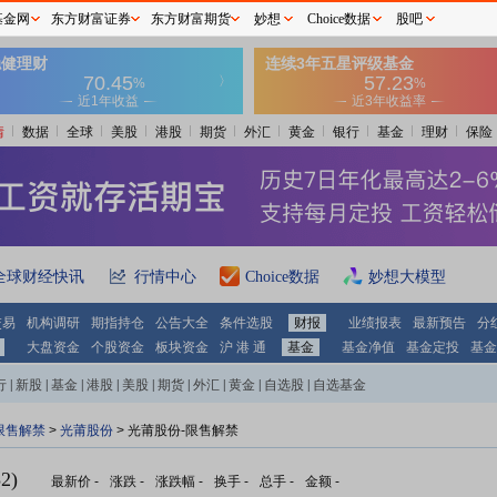
基金网
东方财富证券
东方财富期货
妙想
Choice数据
股吧
情
数据
全球
美股
港股
期货
外汇
黄金
银行
基金
理财
保险
全球财经快讯
行情中心
Choice数据
妙想大模型
交易
机构调研
期指持仓
公告大全
条件选股
财报
业绩报表
最新预告
分
大盘资金
个股资金
板块资金
沪 港 通
基金
基金净值
基金定投
基金
行
|
新股
|
基金
|
港股
|
美股
|
期货
|
外汇
|
黄金
|
自选股
|
自选基金
限售解禁
>
光莆股份
> 光莆股份-限售解禁
2)
最新价
-
涨跌
-
涨跌幅
-
换手
-
总手
-
金额
-