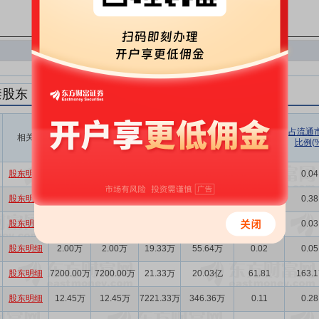
禁股东
解禁数量
实际解禁数
未解禁数
实际解禁市值
占总市值比
占流通
相关
(股)
量(股)
(元)
例(%)
比例(%
量(股)
股东明细
1.56万
1.56万
0.00
43.40万
0.01
0.04
股东明细
16.60万
16.60万
1.56万
461.81万
0.14
0.38
股东明细
1.17万
1.17万
18.16万
32.55万
0.01
0.03
股东明细
2.00万
2.00万
19.33万
55.64万
0.02
0.05
股东明细
7200.00万
7200.00万
21.33万
20.03亿
61.81
163.1
股东明细
12.45万
12.45万
7221.33万
346.36万
0.11
0.28