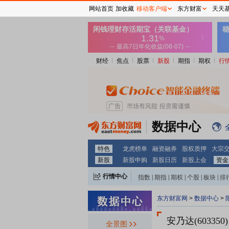
网站首页
加收藏
移动客户端
东方财富
天天
财经
焦点
股票
新股
期指
期权
行
数据中心
特色
龙虎榜单
融资融券
股权质押
大宗
新股
新股申购
新股日历
新股上会
资金
行情中心
指数
|
期指
|
期权
|
个股
|
板块
|
排
东方财富网
>
数据中心
>
安乃达(603350)
全景图