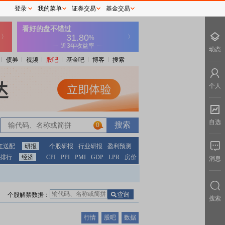
登录
我的菜单
证券交易
基金交易
动态
债券
视频
股吧
基金吧
博客
搜索
个人
自选
0
红送配
研报
个股研报
行业研报
盈利预测
排行
经济
CPI
PPI
PMI
GDP
LPR
房价
消息
个股解禁数据：
搜索
行情
股吧
数据