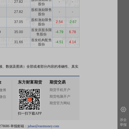
27.82
-
-
股份
股权激励限售
27.82
-
-
股份
股权激励限售
37.05
2.54
-2.67
股份
首发原股东限
9
35.00
-4.79
6.78
售股份
首发机构配售
31.66
-4.51
4.14
股份
频、数据及图表）全部或者部分内容的准确性、真实
金
东方财富期货
期货交易
期货手机开户
微博
期货电脑开户
微信
期货官方网站
扫一扫下载APP
涉企
举报
78686 举报邮箱：
jubao@eastmoney.com