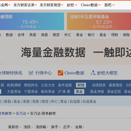
基金网
东方财富证券
东方财富期货
妙想
Choice数据
股吧
情
数据
全球
美股
港股
期货
外汇
黄金
银行
基金
理财
保险
全球财经快讯
行情中心
Choice数据
妙想大模型
交易
机构调研
期指持仓
公告大全
条件选股
财报
业绩报表
最新预告
分
大盘资金
个股资金
板块资金
沪 港 通
基金
基金净值
基金定投
基金
行
|
新股
|
基金
|
港股
|
美股
|
期货
|
外汇
|
黄金
|
自选股
|
自选基金
限售解禁
>
安乃达
> 安乃达-限售解禁
最新价
-
涨跌
-
涨跌幅
-
换手
-
总手
-
金额
-