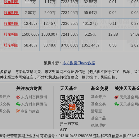
股东明细
1.17万
1.17万
7233.78万
32.55万
0.01
0.03
股东明细
2.00万
2.00万
7234.95万
55.64万
0.02
0.05
股东明细
12.45万
12.45万
7236.95万
461.27万
0.11
0.28
股东明细
1500.00万
1500.00万
7241.50万
5.25亿
12.88
34.0
股东明细
58.48万
58.48万
8700.00万
1851.44万
0.50
2.02
数据来源：
东方财富Choice数据
多信息，与本站立场无关。东方财富网不保证该信息（包括但不限于文字、视频、音
并未经过本网站证实，不对您构成任何投资建议，据此操作，风险自担。
关注东方财富
天天基金
基金交易
关注天天基
券开户
基金开户
东方财富网微博
天天基金网
线交易
基金交易
东方财富网微信
天天基金网
券交易
活期宝
意见与建议
基金产品
扫一扫下载
稳健理财
APP
 经营证券期货业务许可证编号：913101046312860336 违法和不良信息举报:021-612