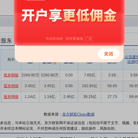
禁股东
解禁数量
实际解禁数
未解禁数
实际解禁市值
占总市值比
占流通
相关
(股)
量(股)
(元)
例(%)
比例(%
量(股)
股东明细
2260.80万
2260.80万
0.00
7.65亿
3.58
3.58
股东明细
3.45亿
3.45亿
0.00
162.65亿
56.65
56.6
股东明细
1.14亿
1.14亿
2.46亿
39.15亿
27.73
69.4
数据来源：
东方财富Choice数据
多信息，与本站立场无关。东方财富网不保证该信息（包括但不限于文字、视频、音
并未经过本网站证实，不对您构成任何投资建议，据此操作，风险自担。