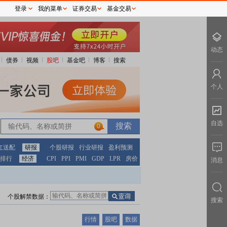
登录
我的菜单
证券交易
基金交易
动态
债券
视频
股吧
基金吧
博客
搜索
个人
自选
0
红送配
研报
个股研报
行业研报
盈利预测
排行
经济
CPI
PPI
PMI
GDP
LPR
房价
消息
个股解禁数据：
搜索
行情
股吧
数据