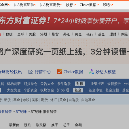
基金网
东方财富证券
东方财富期货
妙想
Choice数据
股吧
情
数据
全球
美股
港股
期货
外汇
黄金
银行
基金
理财
保险
全球财经快讯
行情中心
Choice数据
妙想大模型
交易
机构调研
期指持仓
公告大全
条件选股
财报
业绩报表
最新预告
分
大盘资金
个股资金
板块资金
沪 港 通
基金
基金净值
基金定投
基金
行
|
新股
|
基金
|
港股
|
美股
|
期货
|
外汇
|
黄金
|
自选股
|
自选基金
限售解禁
>
ST绝味
> ST绝味-限售解禁
)
最新价
-
涨跌
-
涨跌幅
-
换手
-
总手
-
金额
-