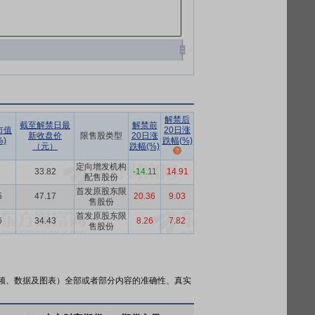
解禁后
截至解禁日最
解禁前
市值
20日涨
新收盘价
限售股类型
20日涨
)
跌幅(%)
（元）
跌幅(%)
定向增发机构
33.82
-14.11
14.91
配售股份
首发原股东限
5
47.17
20.36
9.03
售股份
首发原股东限
6
34.43
8.26
7.82
售股份
频、数据及图表）全部或者部分内容的准确性、真实