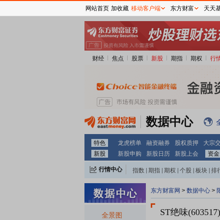
网站首页
加收藏
移动客户端
东方财富
天天
财经
焦点
股票
新股
期指
期权
行
数据中心
特色
龙虎榜单
融资融券
股权质押
大宗
新股
新股申购
新股日历
新股上会
资金
行情中心
指数
|
期指
|
期权
|
个股
|
板块
|
排
东方财富网
>
数据中心
>
ST绝味(603517
全景图