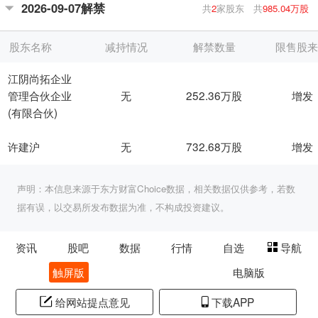
2026-09-07解禁
共
2
家股东
共
985.04万股
股东名称
减持情况
解禁数量
限售股
江阴尚拓企业
无
252.36万股
增发
管理合伙企业
(有限合伙)
无
732.68万股
增发
许建沪
声明：本信息来源于东方财富Choice数据，相关数据仅供参考，若数
据有误，以交易所发布数据为准，不构成投资建议。
资讯
股吧
数据
行情
自选
导航
触屏版
电脑版
给网站提点意见
下载APP