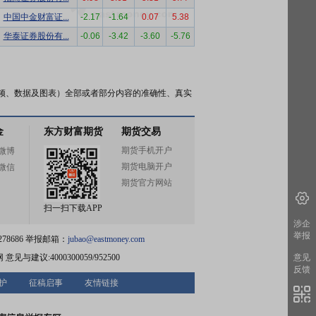
中国中金财富证...
-2.17
-1.64
0.07
5.38
华泰证券股份有...
-0.06
-3.42
-3.60
-5.76
频、数据及图表）全部或者部分内容的准确性、真实
金
东方财富期货
期货交易
期货手机开户
微博
期货电脑开户
微信
期货官方网站
扫一扫下载APP
涉企
举报
78686 举报邮箱：
jubao@eastmoney.com
网
意见与建议:4000300059/952500
意见
反馈
护
征稿启事
友情链接