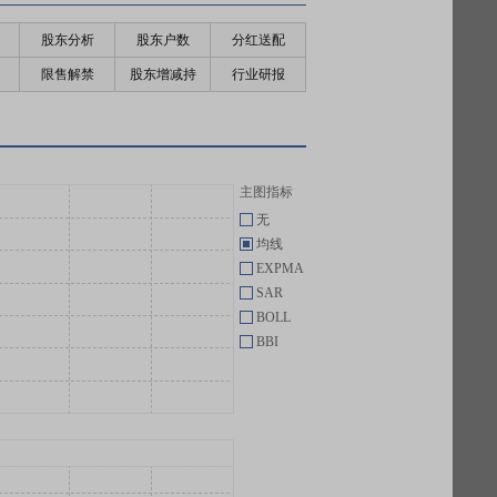
股东分析
股东户数
分红送配
限售解禁
股东增减持
行业研报
主图指标
无
均线
EXPMA
SAR
BOLL
BBI