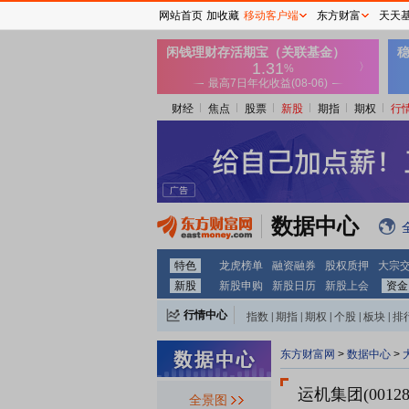
网站首页
加收藏
移动客户端
东方财富
天天
财经
焦点
股票
新股
期指
期权
行
数据中心
特色
龙虎榜单
融资融券
股权质押
大宗
新股
新股申购
新股日历
新股上会
资金
行情中心
指数
|
期指
|
期权
|
个股
|
板块
|
排
东方财富网
>
数据中心
>
运机集团(00128
全景图