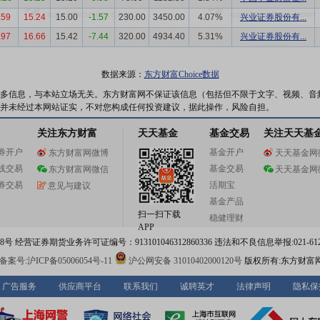
.59
15.24
15.00
-1.57
230.00
3450.00
4.07%
兴业证券股份有...
.97
16.66
15.42
-7.44
320.00
4934.40
5.31%
兴业证券股份有...
数据来源：
东方财富Choice数据
多信息，与本站立场无关。东方财富网不保证该信息（包括但不限于文字、视频、音
并未经过本网站证实，不对您构成任何投资建议，据此操作，风险自担。
关注东方财富
天天基金
基金交易
关注天天基
券开户
基金开户
东方财富网微博
天天基金网
线交易
基金交易
东方财富网微信
天天基金网
券交易
活期宝
意见与建议
基金产品
扫一扫下载
稳健理财
APP
 经营证券期货业务许可证编号：913101046312860336 违法和不良信息举报:021-612
案号:沪ICP备05006054号-11
沪公网安备 31010402000120号
版权所有:东方财富
广告服务
供应商平台
联系我们
诚聘英才
法律声明
隐私保