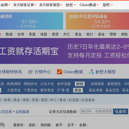
基金网
东方财富证券
东方财富期货
妙想
Choice数据
股吧
情
数据
全球
美股
港股
期货
外汇
黄金
银行
基金
理财
保险
全球财经快讯
行情中心
Choice数据
妙想大模型
交易
机构调研
期指持仓
公告大全
条件选股
财报
业绩报表
最新预告
分
大盘资金
个股资金
板块资金
沪 港 通
基金
基金净值
基金定投
基金
行
|
新股
|
基金
|
港股
|
美股
|
期货
|
外汇
|
黄金
|
自选股
|
自选基金
大宗交易
>
运机集团
证券大宗交易数据：
8)
最新价
-
涨跌
-
涨跌幅
-
换手
-
总手
-
金额
-