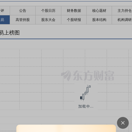
千评
公告
个股日历
财务数据
核心题材
主力持仓
交易
高管持股
股东大会
个股研报
股本结构
机构调研
易上榜图