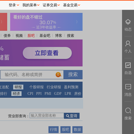
登录
我的菜单
证券交易
基金交易
动态
债券
视频
股吧
基金吧
博客
搜索
个人
自选
0
红送配
研报
个股研报
行业研报
盈利预测
排行
经济
CPI
PPI
PMI
GDP
LPR
房价
消息
营业部查询：
搜索
行情
股吧
数据