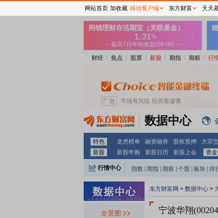
网站首页
加收藏
移动客户端
东方财富
天天
财经
焦点
股票
新股
期指
期权
行
数据中心
特色
龙虎榜单
融资融券
股权质押
大宗
新股
新股申购
新股日历
新股上会
资金
行情中心
指数
|
期指
|
期权
|
个股
|
板块
|
排
东方财富网
>
数据中心
>
宁波华翔(00204
全景图