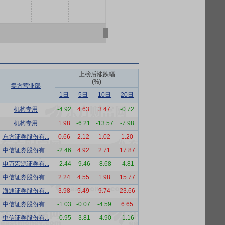
上榜后涨跌幅
(%)
卖方营业部
1日
5日
10日
20日
机构专用
-4.92
4.63
3.47
-0.72
机构专用
1.98
-6.21
-13.57
-7.98
东方证券股份有...
0.66
2.12
1.02
1.20
中信证券股份有...
-2.46
4.92
2.71
17.87
申万宏源证券有...
-2.44
-9.46
-8.68
-4.81
中信证券股份有...
2.24
4.55
1.98
15.77
海通证券股份有...
3.98
5.49
9.74
23.66
中信证券股份有...
-1.03
-0.07
-4.59
6.65
中信证券股份有...
-0.95
-3.81
-4.90
-1.16