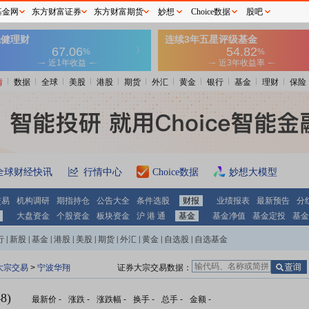
基金网
东方财富证券
东方财富期货
妙想
Choice数据
股吧
情
数据
全球
美股
港股
期货
外汇
黄金
银行
基金
理财
保险
全球财经快讯
行情中心
Choice数据
妙想大模型
交易
机构调研
期指持仓
公告大全
条件选股
财报
业绩报表
最新预告
分
大盘资金
个股资金
板块资金
沪 港 通
基金
基金净值
基金定投
基金
行
|
新股
|
基金
|
港股
|
美股
|
期货
|
外汇
|
黄金
|
自选股
|
自选基金
大宗交易
>
宁波华翔
证券大宗交易数据：
8)
最新价
-
涨跌
-
涨跌幅
-
换手
-
总手
-
金额
-