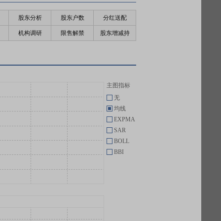
股东分析
股东户数
分红送配
机构调研
限售解禁
股东增减持
主图指标
无
均线
EXPMA
SAR
BOLL
BBI