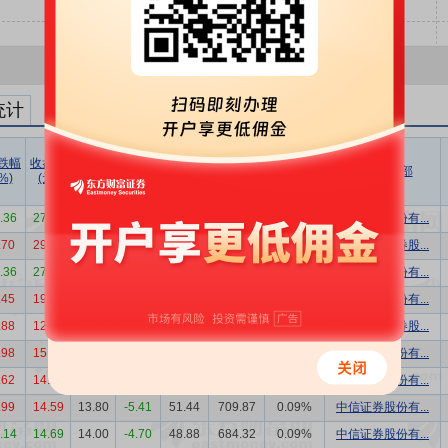
统计
跌幅
收盘价
成交价
折溢率
成交量
成交额
成交额/
买方营业部
%)
(元)
(元)
(%)
(万股)
(万元)
流通市值
0.36
27.65
27.65
0.00
13.00
359.45
0.02%
中信证券股份有...
.70
29.32
29.32
0.00
47.33
1387.72
0.07%
中信建投证券股...
0.36
27.41
24.76
-9.67
32.50
804.70
0.04%
国信证券股份有...
.45
19.53
18.55
-5.02
13.00
241.15
0.02%
东方证券股份有...
.88
12.68
11.45
-9.70
114.65
1312.72
0.20%
中银国际证券股...
.98
15.16
14.00
-7.65
35.96
503.44
0.06%
中信证券股份有...
.62
14.58
13.90
-4.66
28.38
394.48
0.05%
中信证券股份有...
.99
14.59
13.80
-5.41
51.44
709.87
0.09%
中信证券股份有...
1.14
14.69
14.00
-4.70
48.88
684.32
0.09%
中信证券股份有...