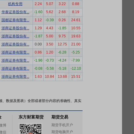
机构专用
2.24
5.07
3.22
0.88
华泰证券股份有...
-1.60
5.62
2.68
8.19
国都证券有限责...
1.12
-0.39
0.26
24.61
浙商证券股份有...
1.29
4.43
-1.85
10.55
浙商证券股份有...
-1.87
5.00
9.75
19.63
浙商证券股份有...
0.00
3.50
12.75
21.00
浙商证券有限责...
0.86
1.20
-6.28
-5.25
浙商证券有限责...
-1.96
-0.73
-4.24
-7.99
浙商证券有限责...
-0.08
-5.58
-5.18
-12.10
浙商证券有限责...
1.63
10.84
13.68
15.51
频、数据及图表）全部或者部分内容的准确性、真实
金
东方财富期货
期货交易
期货手机开户
微博
期货电脑开户
微信