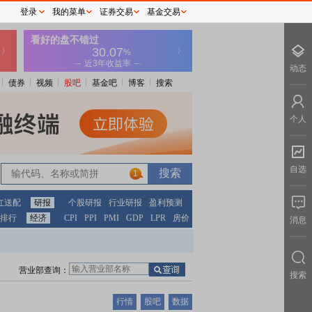
登录
我的菜单
证券交易
基金交易
动态
债券
视频
股吧
基金吧
博客
搜索
个人
自选
1
红送配
研报
个股研报
行业研报
盈利预测
排行
经济
CPI
PPI
PMI
GDP
LPR
房价
消息
营业部查询：
搜索
行情
股吧
数据