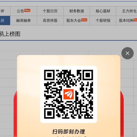
千评
公告
个股日历
财务数据
核心题材
主力持仓
交易
融资融券
高管持股
股东大会
个股研报
股本结构
易上榜图