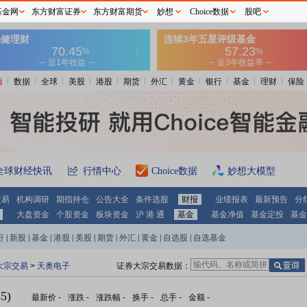
基金网
东方财富证券
东方财富期货
妙想
Choice数据
股吧
情
数据
全球
美股
港股
期货
外汇
黄金
银行
基金
理财
保险
全球财经快讯
行情中心
Choice数据
妙想大模型
交易
机构调研
期指持仓
公告大全
条件选股
财报
业绩报表
最新预告
分
大盘资金
个股资金
板块资金
沪 港 通
基金
基金净值
基金定投
基金
行
|
新股
|
基金
|
港股
|
美股
|
期货
|
外汇
|
黄金
|
自选股
|
自选基金
大宗交易
>
天奥电子
证券大宗交易数据：
5)
最新价
-
涨跌
-
涨跌幅
-
换手
-
总手
-
金额
-