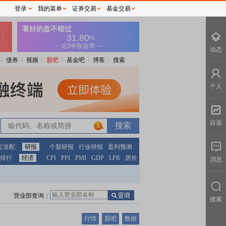
登录
我的菜单
证券交易
基金交易
动态
债券
视频
股吧
基金吧
博客
搜索
个人
自选
1
红送配
研报
个股研报
行业研报
盈利预测
排行
经济
CPI
PPI
PMI
GDP
LPR
房价
消息
营业部查询：
搜索
行情
股吧
数据