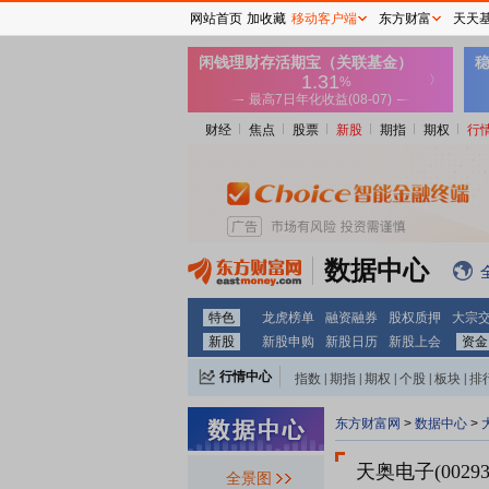
网站首页
加收藏
移动客户端
东方财富
天天
财经
焦点
股票
新股
期指
期权
行
数据中心
特色
龙虎榜单
融资融券
股权质押
大宗
新股
新股申购
新股日历
新股上会
资金
行情中心
指数
|
期指
|
期权
|
个股
|
板块
|
排
东方财富网
>
数据中心
>
天奥电子(00293
全景图