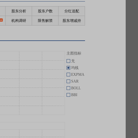
股东分析
股东户数
分红送配
机构调研
限售解禁
股东增减持
主图指标
无
均线
EXPMA
SAR
BOLL
BBI