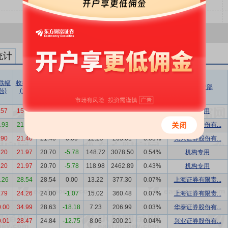
统计
跌幅
收盘价
成交价
折溢率
成交量
成交额
成交额/
买方营业部
%)
(元)
(元)
(%)
(万股)
(万元)
流通市值
.57
15.99
15.99
0.00
12.80
204.67
0.03%
机构专用
0.93
21.20
21.20
0.00
16.95
359.34
0.07%
兴业证券股份有...
.90
21.40
21.40
0.00
12.29
263.01
0.05%
光大证券股份有...
.20
21.97
20.70
-5.78
148.72
3078.50
0.54%
机构专用
.20
21.97
20.70
-5.78
118.98
2462.89
0.43%
机构专用
2.26
28.54
28.54
0.00
13.22
377.30
0.07%
上海证券有限责...
.79
24.26
24.00
-1.07
15.02
360.48
0.07%
上海证券有限责...
.00
34.99
28.63
-18.18
7.23
206.99
0.03%
华泰证券股份有...
.01
28.47
24.84
-12.75
8.06
200.21
0.04%
兴业证券股份有...