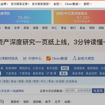
基金网
东方财富证券
东方财富期货
妙想
Choice数据
股吧
情
数据
全球
美股
港股
期货
外汇
黄金
银行
基金
理财
保险
全球财经快讯
行情中心
Choice数据
妙想大模型
交易
机构调研
期指持仓
公告大全
条件选股
财报
业绩报表
最新预告
分
大盘资金
个股资金
板块资金
沪 港 通
基金
基金净值
基金定投
基金
行
|
新股
|
基金
|
港股
|
美股
|
期货
|
外汇
|
黄金
|
自选股
|
自选基金
大宗交易
>
锐捷网络
证券大宗交易数据：
5)
最新价
-
涨跌
-
涨跌幅
-
换手
-
总手
-
金额
-