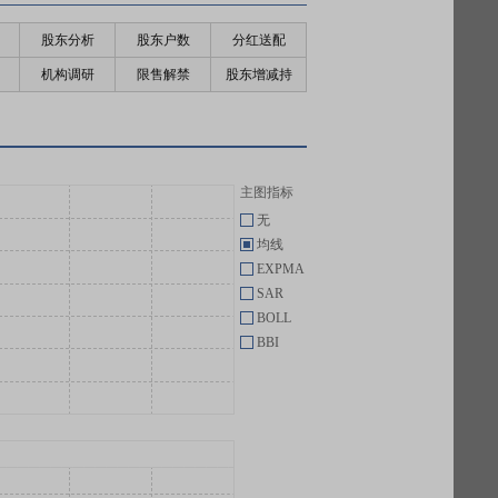
股东分析
股东户数
分红送配
机构调研
限售解禁
股东增减持
主图指标
无
均线
EXPMA
SAR
BOLL
BBI