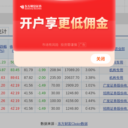
统计
跌幅
收盘价
成交价
折溢率
成交量
成交额
成交额/
买方营业部
(%)
(元)
(元)
(%)
(万股)
(万元)
流通市值
1.23
56.00
56.00
0.00
6.27
351.12
0.01%
机构专用
6.87
83.45
81.79
-1.99
208.94
17089.20
3.00%
机构专用
.63
89.61
87.82
-2.00
235.00
20637.70
3.38%
机构专用
.20
42.19
41.56
-1.49
70.00
2909.20
1.01%
广发证券股份有..
.20
42.19
41.56
-1.49
30.00
1246.80
0.43%
招商证券股份有..
.26
42.19
41.56
-1.49
100.00
4156.00
1.44%
广发证券股份有..
.26
42.19
41.56
-1.49
30.00
1246.80
0.43%
招商证券股份有..
数据来源：
东方财富Choice数据