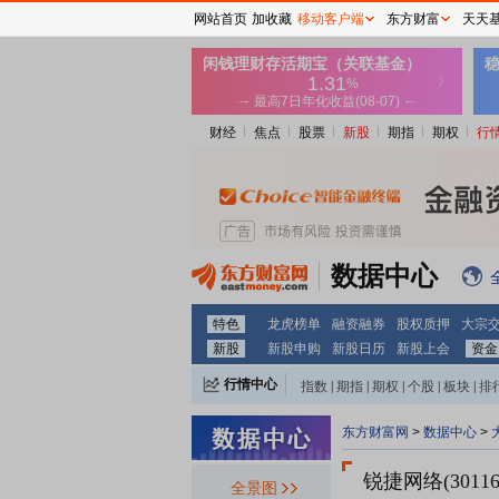
网站首页
加收藏
移动客户端
东方财富
天天
财经
焦点
股票
新股
期指
期权
行
数据中心
特色
龙虎榜单
融资融券
股权质押
大宗
新股
新股申购
新股日历
新股上会
资金
行情中心
指数
|
期指
|
期权
|
个股
|
板块
|
排
东方财富网
>
数据中心
>
锐捷网络(30116
全景图