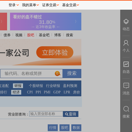
登录
我的菜单
证券交易
基金交易
动态
债券
视频
股吧
基金吧
博客
搜索
个人
自选
0
红送配
研报
个股研报
行业研报
盈利预测
排行
经济
CPI
PPI
PMI
GDP
LPR
房价
消息
营业部查询：
搜索
行情
股吧
数据