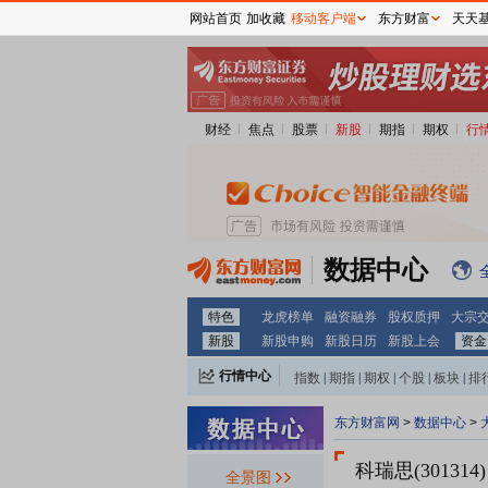
网站首页
加收藏
移动客户端
东方财富
天天
财经
焦点
股票
新股
期指
期权
行
数据中心
特色
龙虎榜单
融资融券
股权质押
大宗
新股
新股申购
新股日历
新股上会
资金
行情中心
指数
|
期指
|
期权
|
个股
|
板块
|
排
东方财富网
>
数据中心
>
科瑞思(301314)
全景图