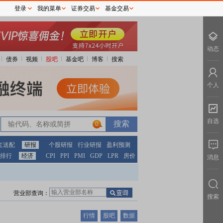
登录
我的菜单
证券交易
基金交易
动态
债券
视频
股吧
基金吧
博客
搜索
个人
自选
0
红送配
研报
个股研报
行业研报
盈利预测
排行
经济
CPI
PPI
PMI
GDP
LPR
房价
消息
营业部查询：
搜索
行情
股吧
数据