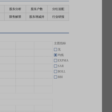
股东分析
股东户数
分红送配
限售解禁
股东增减持
行业研报
主图指标
无
均线
EXPMA
SAR
BOLL
BBI