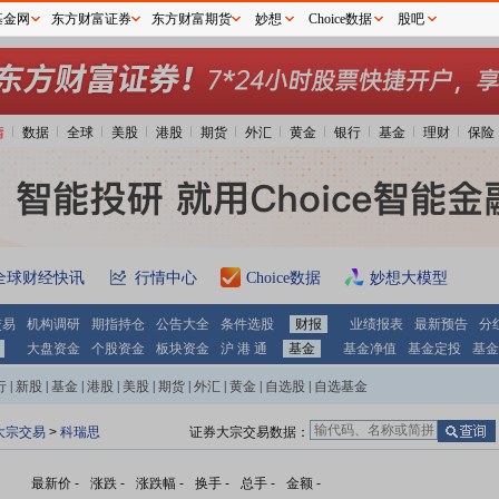
基金网
东方财富证券
东方财富期货
妙想
Choice数据
股吧
情
数据
全球
美股
港股
期货
外汇
黄金
银行
基金
理财
保险
全球财经快讯
行情中心
Choice数据
妙想大模型
交易
机构调研
期指持仓
公告大全
条件选股
财报
业绩报表
最新预告
分
大盘资金
个股资金
板块资金
沪 港 通
基金
基金净值
基金定投
基金
行
|
新股
|
基金
|
港股
|
美股
|
期货
|
外汇
|
黄金
|
自选股
|
自选基金
大宗交易
>
科瑞思
证券大宗交易数据：
最新价
-
涨跌
-
涨跌幅
-
换手
-
总手
-
金额
-