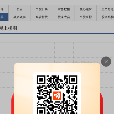
千评
公告
个股日历
财务数据
核心题材
主力持仓
交易
融资融券
高管持股
股东大会
个股研报
股本结构
易上榜图