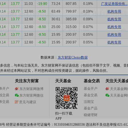
0.14
13.77
11.03
-19.90
73.24
807.85
0.19%
广发证券股份有...
0.14
13.77
12.60
-8.50
63.49
799.97
0.19%
机构专用
0.14
13.77
12.60
-8.50
30.61
385.69
0.09%
机构专用
0.14
13.77
12.60
-8.50
25.00
315.00
0.07%
机构专用
0.14
13.77
12.60
-8.50
15.95
200.97
0.05%
机构专用
0.14
13.77
12.60
-8.50
15.95
200.97
0.05%
机构专用
数据来源：
东方财富Choice数据
多信息，与本站立场无关。东方财富网不保证该信息（包括但不限于文字、视频、音
并未经过本网站证实，不对您构成任何投资建议，据此操作，风险自担。
关注东方财富
天天基金
基金交易
关注天天基
券开户
基金开户
东方财富网微博
天天基金网
线交易
基金交易
东方财富网微信
天天基金网
券交易
活期宝
意见与建议
基金产品
扫一扫下载
稳健理财
APP
 经营证券期货业务许可证编号：913101046312860336 违法和不良信息举报:021-612