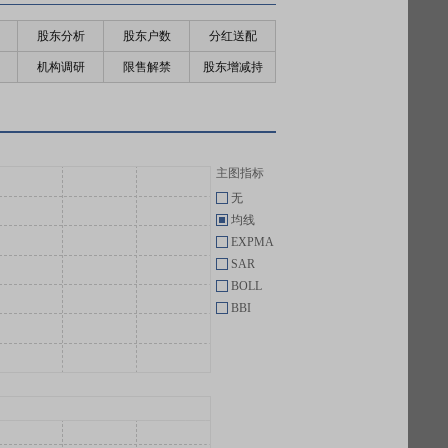
股东分析
股东户数
分红送配
机构调研
限售解禁
股东增减持
主图指标
无
均线
EXPMA
SAR
BOLL
BBI