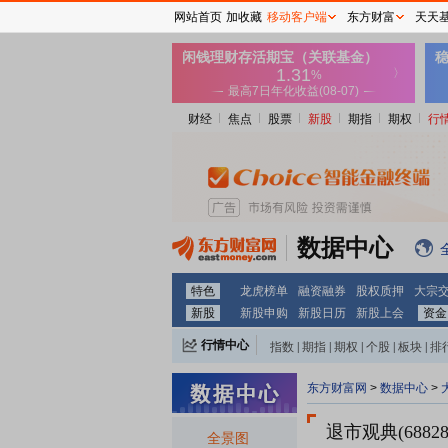
网站首页
加收藏
移动客户端
东方财富
天天
财经
焦点
股票
新股
期指
期权
行
数据中心
特色
龙虎榜单
融资融券
股权质押
大宗
新股
新股申购
新股日历
新股上会
资金
行情中心
指数
|
期指
|
期权
|
个股
|
板块
|
排
东方财富网
>
数据中心
>
退市观典(68828
全景图