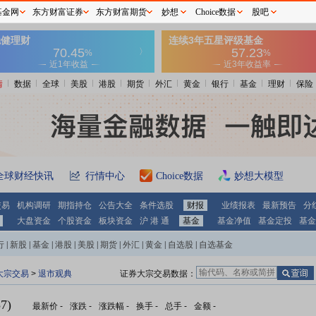
基金网
东方财富证券
东方财富期货
妙想
Choice数据
股吧
情
数据
全球
美股
港股
期货
外汇
黄金
银行
基金
理财
保险
全球财经快讯
行情中心
Choice数据
妙想大模型
交易
机构调研
期指持仓
公告大全
条件选股
财报
业绩报表
最新预告
分
大盘资金
个股资金
板块资金
沪 港 通
基金
基金净值
基金定投
基金
行
|
新股
|
基金
|
港股
|
美股
|
期货
|
外汇
|
黄金
|
自选股
|
自选基金
大宗交易
>
退市观典
证券大宗交易数据：
7)
最新价
-
涨跌
-
涨跌幅
-
换手
-
总手
-
金额
-