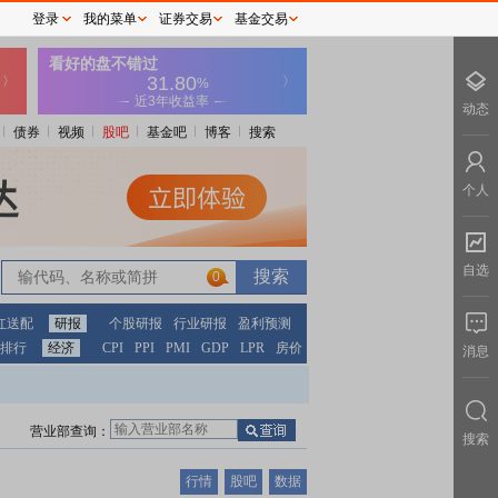
登录
我的菜单
证券交易
基金交易
动态
债券
视频
股吧
基金吧
博客
搜索
个人
自选
0
红送配
研报
个股研报
行业研报
盈利预测
排行
经济
CPI
PPI
PMI
GDP
LPR
房价
消息
营业部查询：
搜索
行情
股吧
数据