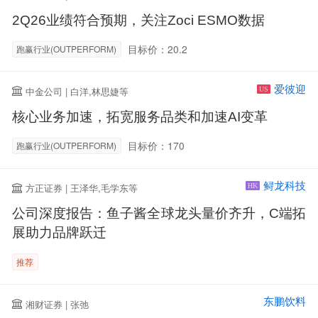
2Q26业绩符合预期，关注Zoci ESMO数据
目标价：20.2
跑赢行业(OUTPERFORM)
爱彼迎
中金公司 | 白洋,林思婕等
US
核心业务加速，拓宽服务品类和加速AI变革
目标价：170
跑赢行业(OUTPERFORM)
鲟龙科技
方正证券 | 王泽华,毛学东等
HK
公司深度报告：鱼子酱全球龙头量价齐升，C端拓
展助力品牌跃迁
推荐
东鹏饮料
湘财证券 | 张弛