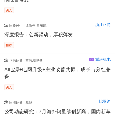
买入
浙江正特
国联民生 | 徐皓亮,童苇航
深度报告：创新驱动，厚积薄发
推荐
重庆机电
华源证券 | 查浩,戴映炘
HK
AI电源+电网升级+主业改善共振，成长与分红兼
备
买入
比亚迪
国海证券 | 戴畅
公司动态研究：7月海外销量续创新高，国内新车