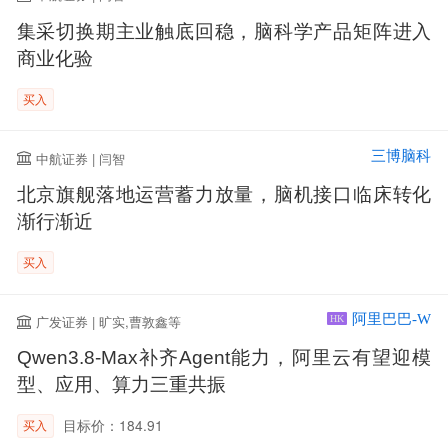
集采切换期主业触底回稳，脑科学产品矩阵进入
商业化验
买入
三博脑科
中航证券 | 闫智
北京旗舰落地运营蓄力放量，脑机接口临床转化
渐行渐近
买入
阿里巴巴-W
广发证券 | 旷实,曹敦鑫等
HK
Qwen3.8-Max补齐Agent能力，阿里云有望迎模
型、应用、算力三重共振
目标价：184.91
买入