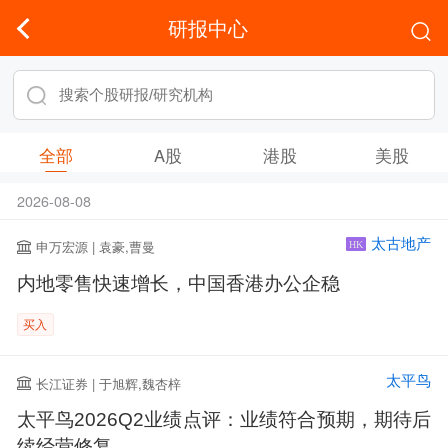
研报中心
全部
A股
港股
美股
2026-08-08
太古地产
申万宏源 | 袁豪,曹曼
HK
内地零售快速增长，中国香港办公企稳
买入
太平鸟
长江证券 | 于旭辉,魏杏梓
太平鸟2026Q2业绩点评：业绩符合预期，期待后
续经营修复