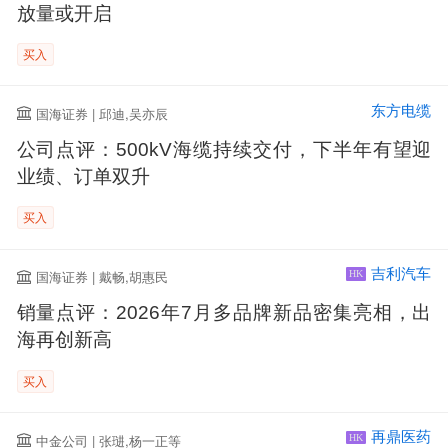
放量或开启
买入
东方电缆
国海证券 | 邱迪,吴亦辰
公司点评：500kV海缆持续交付，下半年有望迎
业绩、订单双升
买入
吉利汽车
国海证券 | 戴畅,胡惠民
HK
销量点评：2026年7月多品牌新品密集亮相，出
海再创新高
买入
再鼎医药
中金公司 | 张琎,杨一正等
HK