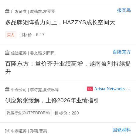
报喜鸟
广发证券 | 糜韩杰,左琴琴
多品牌矩阵蓄力向上，HAZZYS成长空间大
目标价：5.17
买入
百隆东方
信达证券 | 姜文镪,刘田田
百隆东方：量价齐升业绩高增，越南盈利持续提
升
Arista Networks Inc
中金公司 | 李诗雯,夏依琳等
US
供应紧张缓解，上修2026年业绩指引
目标价：220
跑赢行业(OUTPERFORM)
国瓷材料
中泰证券 | 孙颖,曹惠