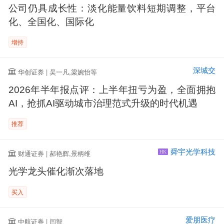
公司仍具成长性：淡化能量饮料短期调整，平台
化、全国化、国际化
增持
深城交
华创证券 | 吴一凡,梁婉怡等
2026年半年报点评：上半年扭亏为盈，全面拥抱
AI，抢抓AI驱动城市治理范式升级的时代机遇
推荐
舜宇光学科技
财通证券 | 郝艳辉,景柄维
HK
光学龙头催化渐次落地
买入
爱朋医疗
中航证券 | 闫智